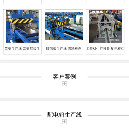
抗板生产设备 电热板成
设备 热水器联箱加工生
生产设备 货架立柱生产
型机
产线
设备
货架生产线 货架层板生
脚踏板生产线 脚踏板自
C型材生产设备 配电柜C
产线 货架立柱生产线
动生产线
型材成型设备 配电柜型
材生产线
客户案例
配电箱生产线