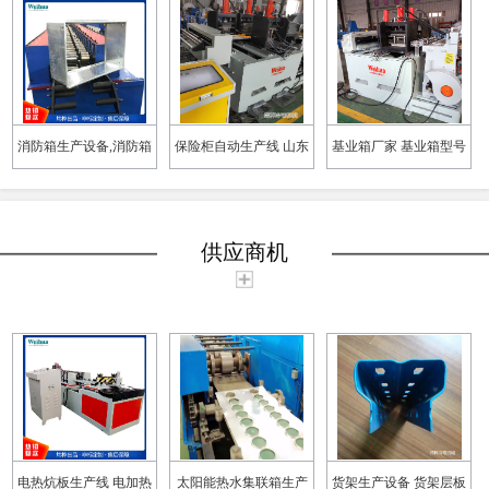
消防箱生产设备,消防箱
保险柜自动生产线 山东
基业箱厂家 基业箱型号
成型设备,消防箱设备
炜桦定制 保险柜生产设
基业箱设备 炜桦
备
供应商机
电热炕板生产线 电加热
太阳能热水集联箱生产
货架生产设备 货架层板