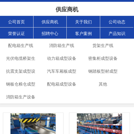
供应商机
公司首页
供应商机
关于我们
公司动态
荣誉认证
招聘中心
客户案例
产品知识
配电箱生产线
消防箱生产线
货架生产线
光伏电缆桥架生
动力箱成型设备
密集柜成型设备
抗震支架成型设
产线
汽车车厢板成型
钢踏板型材成型
钢板仓粮仓成型
备
配电箱成型设备
设备
设备
其他
消防箱生产设备
设备