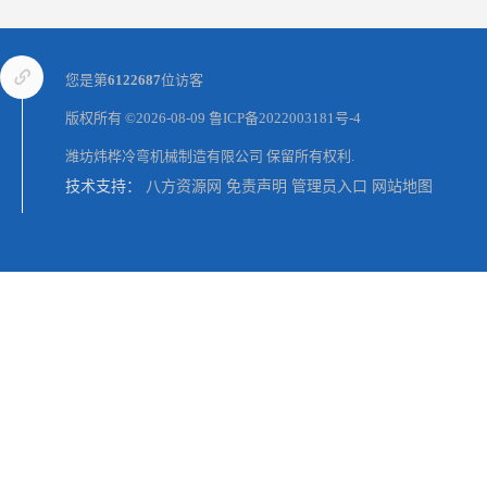
您是第
6122687
位访客
版权所有 ©2026-08-09
鲁ICP备2022003181号-4
潍坊炜桦冷弯机械制造有限公司
保留所有权利.
技术支持：
八方资源网
免责声明
管理员入口
网站地图
消防箱生产设备,消防箱成型设备,消防箱设备