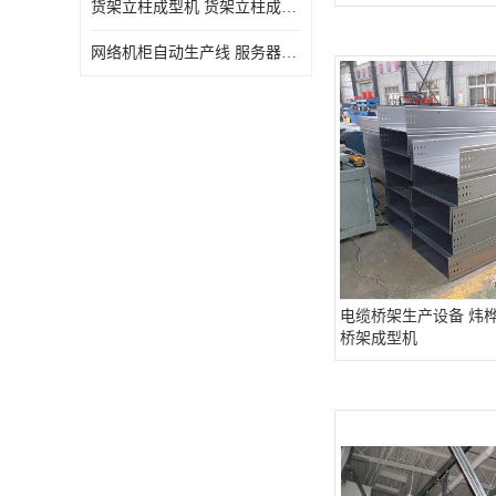
货架立柱成型机 货架立柱成型设备 货架立柱生产设备
网络机柜自动生产线 服务器机柜生产设备 网络机柜制作设备
电缆桥架生产设备 炜桦
桥架成型机