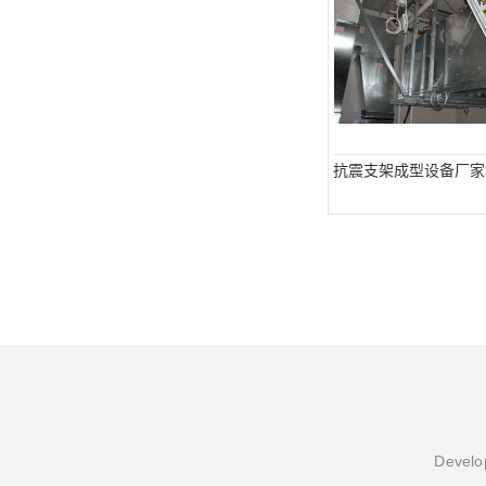
抗震支架成型设备厂家
Develop