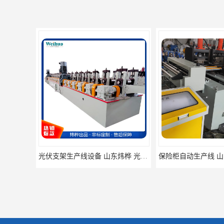
光伏支架生产线设备 山东炜桦 光伏支架生产设备