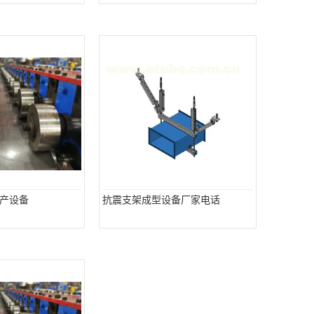
产设备
抗震支架成型设备厂家电话