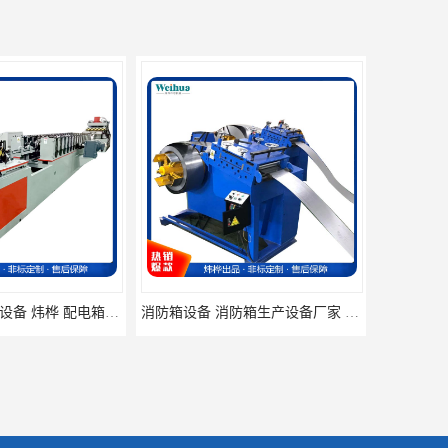
配电箱外壳成型设备 炜桦 配电箱设备
消防箱设备 消防箱生产设备厂家 炜桦冷弯