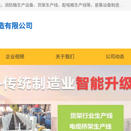
潍坊炜桦冷弯机械制造有限公司一直致力于配电箱自动生产线，消防箱生产设备、货架生产线、配电箱生产线等，是集设备制造、模具加工、技术开发于一体的综合性机械制造高科技民营企业。
造有限公司
企业视频
关于我们
公司动态