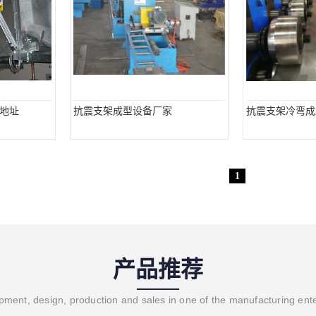
地址
抗震支架成型设备厂家
抗震支架冷弯成
1
产品推荐
ment, design, production and sales in one of the manufacturing ent