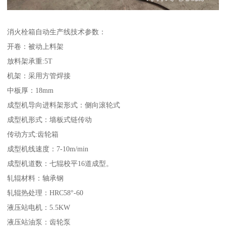
消火栓箱自动生产线技术参数：
开卷：被动上料架
放料架承重:5T
机架：采用方管焊接
中板厚：18mm
成型机导向进料架形式：侧向滚轮式
成型机形式：墙板式链传动
传动方式:齿轮箱
成型机线速度：7-10m/min
成型机道数：七辊校平16道成型。
轧辊材料：轴承钢
轧辊热处理：HRC58°-60
液压站电机：5.5KW
液压站油泵：齿轮泵