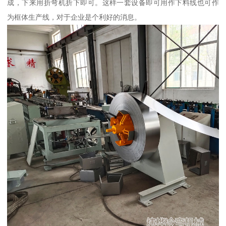
成，下来用折弯机折下即可。这样一套设备即可用作下料线也可作
为框体生产线，对于企业是个利好的消息。