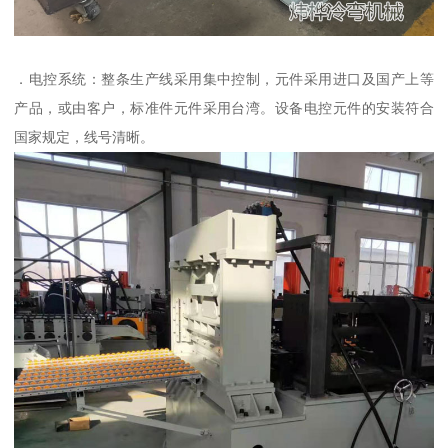
．电控系统：整条生产线采用集中控制，元件采用进口及国产上等
产品，或由客户，标准件元件采用台湾。设备电控元件的安装符合
国家规定，线号清晰。