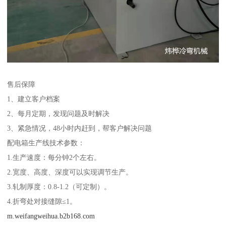
售后保障
1、建立客户档案
2、每月定期，发现问题及时解决
3、紧急情况，48小时内赶到，帮客户解决问题
配电箱生产线技术参数：
1.生产速度：每分钟2个左右。
2.宽度、高度、深度可以实现调节生产。
3.轧制厚度：0.8-1.2（可定制）。
4.折弯处对接缝隙≤1。
m.weifangweihua.b2b168.com