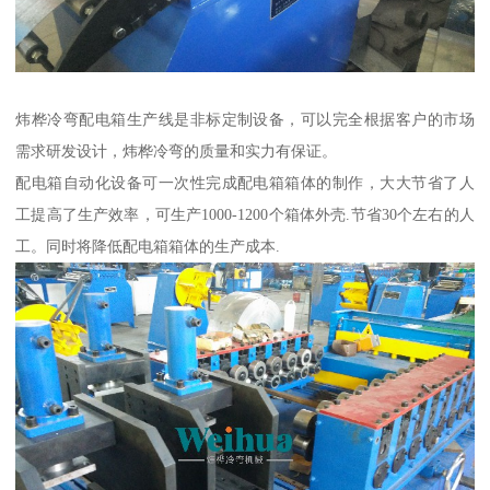
炜桦冷弯配电箱生产线是非标定制设备，可以完全根据客户的市场
需求研发设计，炜桦冷弯的质量和实力有保证。
配电箱自动化设备可一次性完成配电箱箱体的制作，大大节省了人
工提高了生产效率，可生产1000-1200个箱体外壳.节省30个左右的人
工。同时将降低配电箱箱体的生产成本.