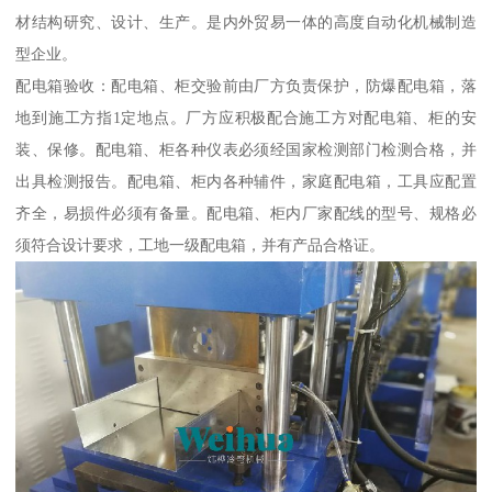
材结构研究、设计、生产。是内外贸易一体的高度自动化机械制造
型企业。
配电箱验收：配电箱、柜交验前由厂方负责保护，防爆配电箱，落
地到施工方指1定地点。厂方应积极配合施工方对配电箱、柜的安
装、保修。配电箱、柜各种仪表必须经国家检测部门检测合格，并
出具检测报告。配电箱、柜内各种辅件，家庭配电箱，工具应配置
齐全，易损件必须有备量。配电箱、柜内厂家配线的型号、规格必
须符合设计要求，工地一级配电箱，并有产品合格证。