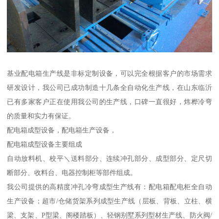
基业配电箱生产线是非标定制设备，可以完全根据客户的市场需求
研发设计，我公司已成功制造十几条全自动化生产线，在山东临沂
已有多家客户正在使用我公司的生产线，口碑一直很好，炜桦冷弯
的质量和实力有保证。
配电箱成型设备，配电箱生产设备，
配电箱成型设备主要组成
自动放料机、校平＼送料部分、连续冲孔部分、成型部分、定尺切
断部分、收料台、电器控制柜等部件组成。
我公司提供的高精度冲孔冷弯成型生产线有：配电箱配电柜全自动
生产设备；超市/仓储货架系列成型生产线（层板、背板、立柱、横
梁、支架、P型梁、阁楼踏板）、轻钢别墅系列型材生产线、防火阀/