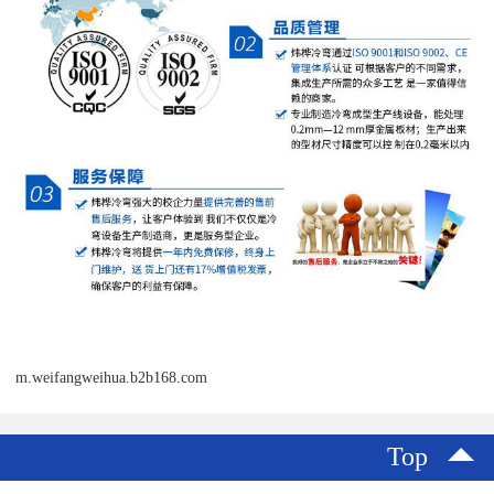
m.weifangweihua.b2b168.com
Top