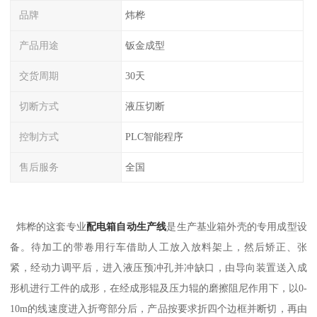
品牌
炜桦
产品用途
钣金成型
交货周期
30天
切断方式
液压切断
控制方式
PLC智能程序
售后服务
全国
炜桦的这套专业
配电箱自动生产线
是生产基业箱外壳的专用成型设
备。待加工的带卷用行车借助人工放入放料架上，然后矫正、张
紧，经动力调平后，进入液压预冲孔并冲缺口，由导向装置送入成
形机进行工件的成形，在经成形辊及压力辊的磨擦阻尼作用下，以0-
10m的线速度进入折弯部分后，产品按要求折四个边框并断切，再由