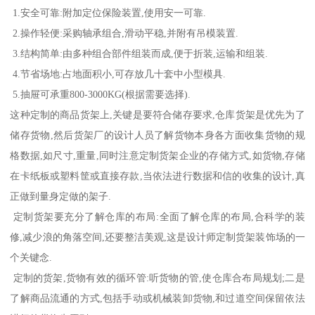
1.安全可靠:附加定位保险装置,使用安一可靠.
2.操作轻便:采购轴承组合,滑动平稳,并附有吊模装置.
3.结构简单:由多种组合部件组装而成,便于折装,运输和组装.
4.节省场地:占地面积小,可存放几十套中小型模具.
5.抽屉可承重800-3000KG(根据需要选择).
这种定制的商品货架上,关键是要符合储存要求,仓库货架是优先为了
储存货物,然后货架厂的设计人员了解货物本身各方面收集货物的规
格数据,如尺寸,重量,同时注意定制货架企业的存储方式,如货物,存储
在卡纸板或塑料筐或直接存款,当依法进行数据和信的收集的设计,真
正做到量身定做的架子.
定制货架要充分了解仓库的布局:全面了解仓库的布局,合科学的装
修,减少浪的角落空间,还要整洁美观,这是设计师定制货架装饰场的一
个关键念.
定制的货架,货物有效的循环管:听货物的管,使仓库合布局规划;二是
了解商品流通的方式,包括手动或机械装卸货物,和过道空间保留依法