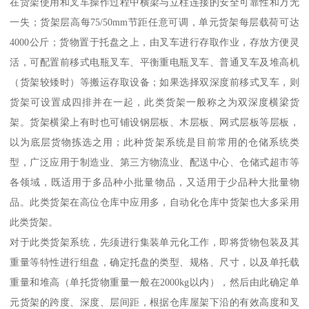
在货架使用和叉车操作过程中横梁与立柱连接的安全可靠性和万无
一失；货架层高每75/50mm节距任意可调，单元货架每层载荷可达
4000公斤；货物置于托盘之上，由叉车进行存取作业，存放方便灵
活，可配置前移式电瓶叉车、平衡重电瓶叉车、普通叉车及堆高机
（货架较矮时）等搬运存取设备；如果选择双深度前移式叉车，则
货架可设置成四排并在一起，此类货架一般称之为双深度横梁货
架。货架横梁上有时也可铺设钢层板、木层板、网式层板等层板，
以为底层货物拣选之用；此种货架系统是目前常用的仓储系统类
型，广泛应用于制造业、第三方物流业、配送中心、仓储式超市等
各领域，既适用于多品种小批量物品，又适用于少品种大批量物
品。此类货架在高位仓库中应用多，自动化仓库中货架也大多采用
此类货架。
对于此类货架系统，先须进行集装单元化工作，即将货物包装及其
重量等特性进行组盘，确定托盘的类型、规格、尺寸，以及单托载
重量和堆高（单托货物重量一般在2000kg以内），然后由此确定单
元货架的跨度、深度、层间距，根据仓库屋架下沿的有效高度和叉