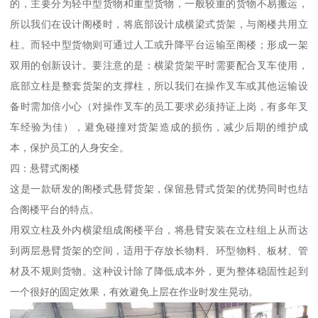
的，主要分为轻中型货物和重型货物，一般较重的货物不易搬运，
所以我们在设计阁楼时，将底部设计成横梁式货架，与阁楼共用立
柱。而轻中型货物则可通过人工或升降平台运输至阁楼；形成一架
双用的创新设计。要注意的是：横梁货架平时需要配合叉车使用，
底部立柱是整套货架的支撑柱，所以我们在操作叉车或其他运输设
备时需加倍小心（对操作叉车的员工要求必须持证上岗，有多年叉
车经验为佳），避免碰撞对货架造成的损伤，减少后期的维护成
本，保护员工的人身安全。
四：悬臂式阁楼
这是一款研发的阁楼式悬臂货架，保留悬臂式货架的优势同时也结
合阁楼平台的特点。
用双立柱及外内横梁组成阁楼平台，将悬臂安装在立柱组上从而达
到两层悬臂货架的空间，适用于存放长物料、环型物料、板材、管
材及不规则货物。这种设计除了降低成本外，更为整体稳固性起到
一个很好的固定效果，有效避免上层在作业时发生晃动。