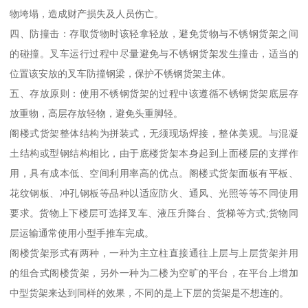
物垮塌，造成财产损失及人员伤亡。
四、防撞击：存取货物时该轻拿轻放，避免货物与不锈钢货架之间
的碰撞。叉车运行过程中尽量避免与不锈钢货架发生撞击，适当的
位置该安放的叉车防撞钢梁，保护不锈钢货架主体。
五、存放原则：使用不锈钢货架的过程中该遵循不锈钢货架底层存
放重物，高层存放轻物，避免头重脚轻。
阁楼式货架整体结构为拼装式，无须现场焊接，整体美观。与混凝
土结构或型钢结构相比，由于底楼货架本身起到上面楼层的支撑作
用，具有成本低、空间利用率高的优点。阁楼式货架面板有平板、
花纹钢板、冲孔钢板等品种以适应防火、通风、光照等等不同使用
要求。货物上下楼层可选择叉车、液压升降台、货梯等方式;货物同
层运输通常使用小型手推车完成。
阁楼货架形式有两种，一种为主立柱直接通往上层与上层货架并用
的组合式阁楼货架，另外一种为二楼为空旷的平台，在平台上增加
中型货架来达到同样的效果，不同的是上下层的货架是不想连的。