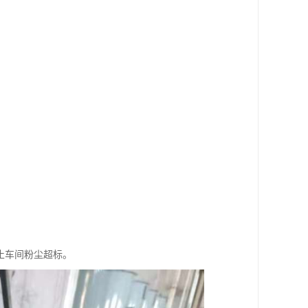
。
止车间粉尘超标。