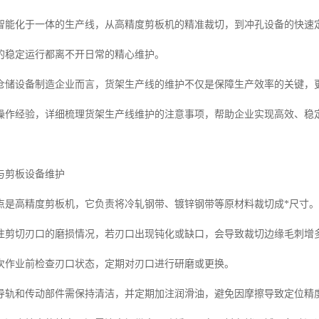
智能化于一体的生产线，从高精度剪板机的精准裁切，到冲孔设备的快速
的稳定运行都离不开日常的精心维护。
仓储设备制造企业而言，货架生产线的维护不仅是保障生产效率的关键，
操作经验，详细梳理货架生产线维护的注意事项，帮助企业实现高效、稳
与剪板设备维护
点是高精度剪板机，它负责将冷轧钢带、镀锌钢带等原材料裁切成*尺寸。
注剪切刃口的磨损情况，若刃口出现钝化或缺口，会导致裁切边缘毛刺增
次作业前检查刃口状态，定期对刃口进行研磨或更换。
导轨和传动部件需保持清洁，并定期加注润滑油，避免因摩擦导致定位精