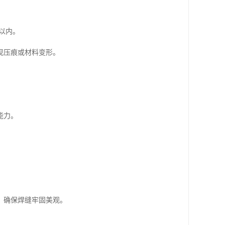
以内。
现压痕或材料变形。
能力。
，确保焊缝牢固美观。