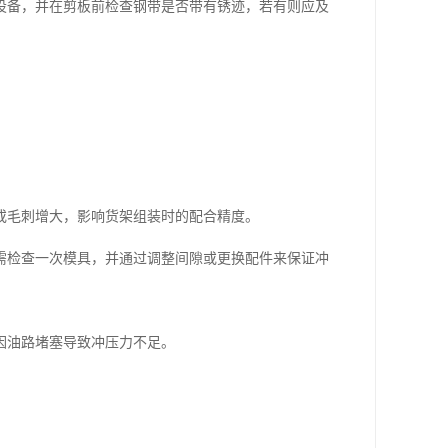
设备，并在剪板前检查钢带是否带有锈迹，若有则应及
或毛刺增大，影响货架组装时的配合精度。
后需检查一次模具，并通过调整间隙或更换配件来保证冲
因油路堵塞导致冲压力不足。