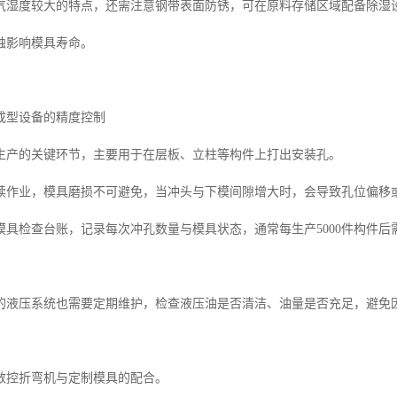
气湿度较大的特点，还需注意钢带表面防锈，可在原料存储区域配备除湿
蚀影响模具寿命。
成型设备的精度控制
生产的关键环节，主要用于在层板、立柱等构件上打出安装孔。
续作业，模具磨损不可避免，当冲头与下模间隙增大时，会导致孔位偏移
模具检查台账，记录每次冲孔数量与模具状态，通常每生产5000件构件
的液压系统也需要定期维护，检查液压油是否清洁、油量是否充足，避免
数控折弯机与定制模具的配合。