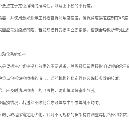
护要点在于定位挡料的准确性，以及上下模的平行度。
感器，并使用激光测量工具检查折弯角度偏差，确保角度误差控制在0.5度
表面应无划痕或凹陷，若发现模具受损需立即更换，否则会导致折弯处出
自动化系统维护
人是货架生产线中提升效率的重要设备，其焊接质量直接影响货架的承重
护重点包括焊枪喷嘴的清洁、送丝机构的稳定性以及焊接参数的校准。
后，应及时清理喷嘴上的飞溅物，防止焊渣堵塞出气孔。
查磨损情况，若送丝不顺畅会导致焊接中断或焊缝不均匀。
人的示教程序需定期优化，针对不同规格的货架构件调整焊接路径和参数