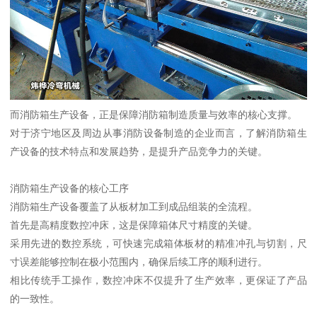
而消防箱生产设备，正是保障消防箱制造质量与效率的核心支撑。
对于济宁地区及周边从事消防设备制造的企业而言，了解消防箱生
产设备的技术特点和发展趋势，是提升产品竞争力的关键。
消防箱生产设备的核心工序
消防箱生产设备覆盖了从板材加工到成品组装的全流程。
首先是高精度数控冲床，这是保障箱体尺寸精度的关键。
采用先进的数控系统，可快速完成箱体板材的精准冲孔与切割，尺
寸误差能够控制在极小范围内，确保后续工序的顺利进行。
相比传统手工操作，数控冲床不仅提升了生产效率，更保证了产品
的一致性。