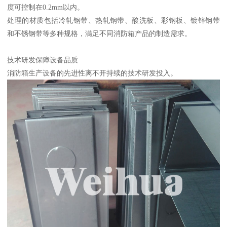
度可控制在0.2mm以内。
处理的材质包括冷轧钢带、热轧钢带、酸洗板、彩钢板、镀锌钢带
和不锈钢带等多种规格，满足不同消防箱产品的制造需求。
技术研发保障设备品质
消防箱生产设备的先进性离不开持续的技术研发投入。