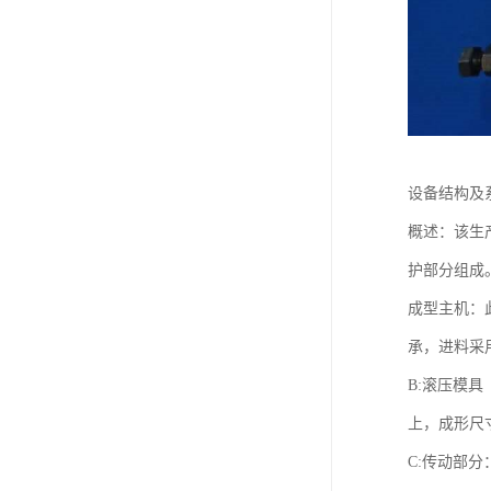
设备结构及
概述：该生
护部分组成
成型主机：此
承，进料采
B:滚压模具
上，成形尺
C:传动部