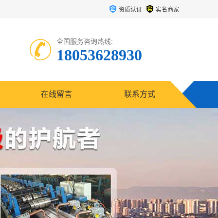
资质认证
实名商家
全国服务咨询热线:
18053628930
在线留言
联系方式