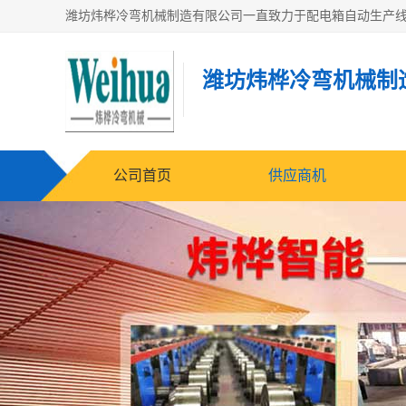
潍坊炜桦冷弯机械制
公司首页
供应商机