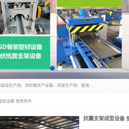
潍坊炜桦冷弯机械制造有限公司一直致力于配电箱自动生产线，消防箱生产设备、货架生产线、配电箱生产线等，是集设备制造、模具加工、技术开发于一体的综合性机械制造高科技民营企业。
成型设备 使用条件
抗震支架成型设备 