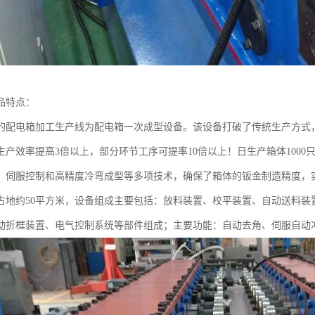
品特点：
的配电箱加工生产线为配电箱一次成型设备。该设备打破了传统生产方式
生产效率提高3倍以上，部分环节工序可提率10倍以上！日生产箱体100
；伺服控制和高精度冷弯成型等多项技术，确保了箱体的钣金制造精度，
占地约50平方米，设备组成主要包括：放料装置、校平装置、自动送料装
动折框装置、电气控制系统等部件组成；主要功能：自动去角、伺服自动