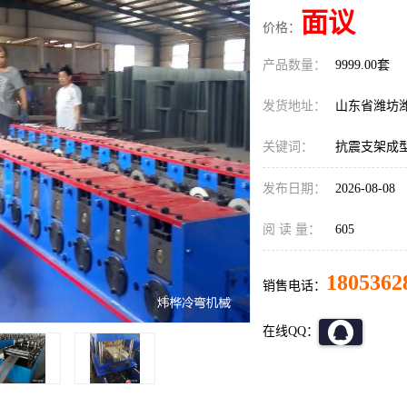
面议
价格：
产品数量：
9999.00套
发货地址：
山东省潍坊
关键词：
抗震支架成
发布日期：
2026-08-08
阅 读 量：
605
1805362
销售电话：
在线QQ：