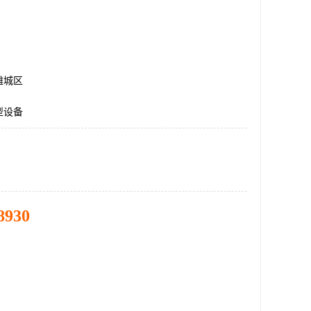
潍城区
型设备
8930