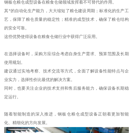
钢板仓粮仓成型设备在粮食仓储领域发挥着不可替代的作用。
其*的自动化生产能力，大大缩短了粮仓建设周期；标准化的生产工
艺，保障了粮仓质量的稳定性；精准的成型技术，确保了粮仓结构
的安全可靠。
这些优势使得设备在粮食仓储行业中获得广泛应用。
在选择设备时，采购方应综合考虑自身生产需求、预算范围及长期
使用规划。
建议通过实地考察、技术交流等方式，全面了解设备性能特点与企
业实力，选择性价比最优的解决方案。
同时，也要关注企业的技术支持和售后服务能力，确保设备长期稳
定运行。
随着智能制造的深入推进，钢板仓粮仓成型设备正朝着更加智能
化、精细化的方向发展。