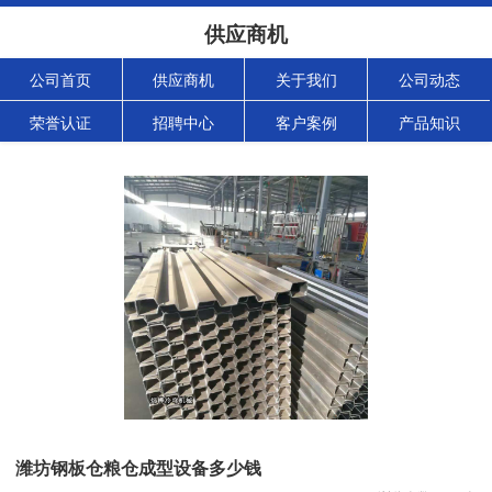
供应商机
公司首页
供应商机
关于我们
公司动态
荣誉认证
招聘中心
客户案例
产品知识
潍坊钢板仓粮仓成型设备多少钱