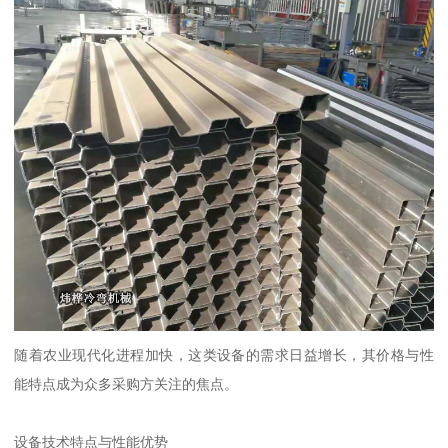
随着农业现代化进程加快，这类设备的需求日益增长，其价格与性
能特点成为众多采购方关注的焦点。
设备技术特点与性能优势