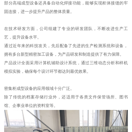
部分高端成型设备还具备自动化焊接功能，能够实现柜体接缝的牢
固连接，进一步提升产品的整体质量。
在技术研发方面，公司组建了专业的研发团队，不断改进生产工
艺，提升设备水平。
通过近年来的科技攻关，先后配备了先进的生产检测系统和设备，
拥有多台新型精密加工设备，为产品研发和制造提供了有力保障。
产品设计全面采用计算机辅助设计系统，通过三维动态分析和样机
模拟实验，确保每个设计环节都达到最优效果。
密集柜成型设备的应用领域十分广泛。
除了传统的档案存储行业外，还适用于各类文件保管场所、图书
馆、企事业单位的资料室等。