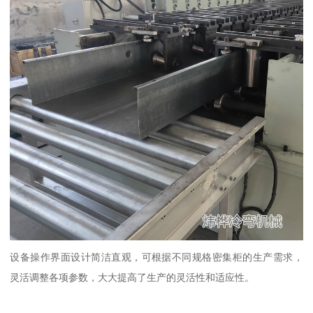
设备操作界面设计简洁直观，可根据不同规格密集柜的生产需求，
灵活调整各项参数，大大提高了生产的灵活性和适应性。