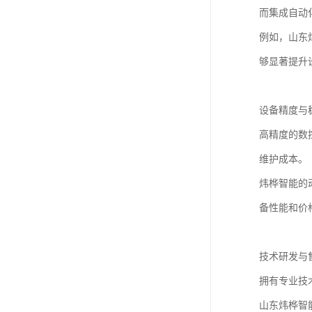
而集成自动
例如，山东
够显著提升
设备精度与
高精度的数
维护成本。
炜桦智能的
备性能和价
技术研发与
拥有专业技
山东炜桦智