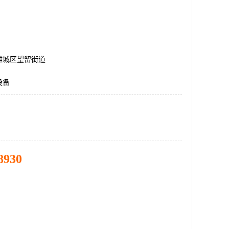
潍城区望留街道
设备
8930