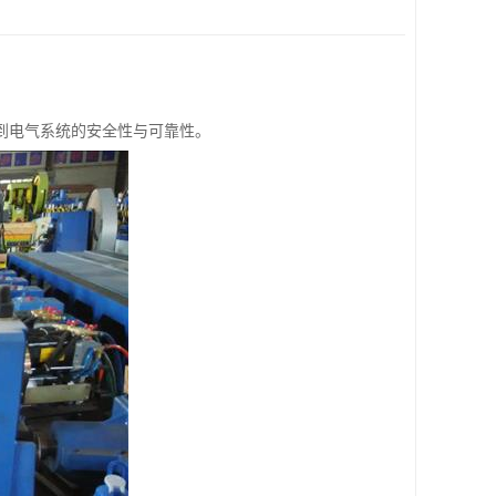
到电气系统的安全性与可靠性。