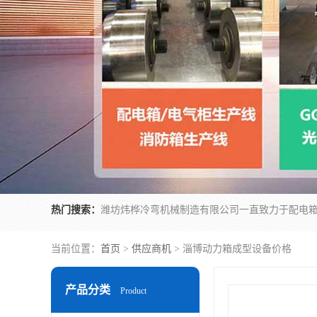
热门搜索：
当前位置：
首页
>
供应商机
> 淄博动力箱成型设备价格
产品分类
Product