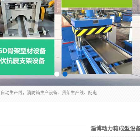
潍坊炜桦冷弯机械制造有限公司一直致力于配电箱自动生产线，消防箱生产设备、货架生产线、配电箱生产线等，是集设备制造、模具加工、技术开发于一体的综合性机械制造高科技民营企业。
淄博动力箱成型设