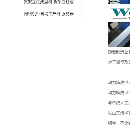
货架立柱成型机 货架立柱成型设备 货架立柱生产设备
网络机柜自动生产线 服务器机柜生产设备 网络机柜制作设备
随着制造业
对于淄博及
动力箱成型
动力箱成型
与传统人工
以山东炜桦
钢带、不锈