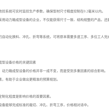
数控系统可实时监控生产参数，确保型材尺寸精度控制在0.2毫米以内。
采用动力箱成型设备的企业，不仅能获得尺寸一致、结构规整的产品，还
的自动化换料、冲孔、折弯等系统，可将原本需要多道工序、多位工人完
成型设备价格的关键因素
，动力箱成型设备的价格并非一成不变，而是受到多重因素的综合影响。
素，有助于企业做出更精准的预算规划。
定制化程度是影响价格的首要因素。
设备能够完成标准的裁切、冲孔、折弯工序，价格相对适中。