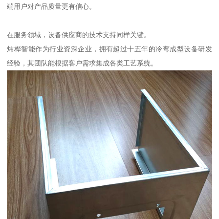
端用户对产品质量更有信心。
在服务领域，设备供应商的技术支持同样关键。
炜桦智能作为行业资深企业，拥有超过十五年的冷弯成型设备研发
经验，其团队能根据客户需求集成各类工艺系统。