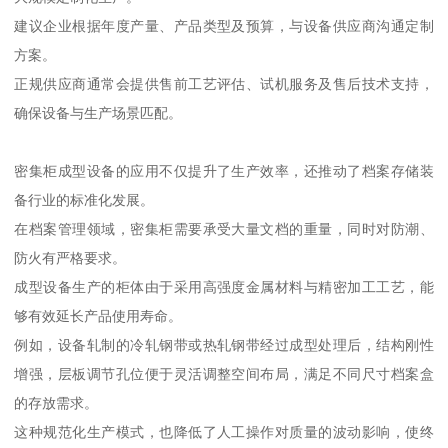
建议企业根据年度产量、产品类型及预算，与设备供应商沟通定制
方案。
正规供应商通常会提供售前工艺评估、试机服务及售后技术支持，
确保设备与生产场景匹配。
密集柜成型设备的应用不仅提升了生产效率，还推动了档案存储装
备行业的标准化发展。
在档案管理领域，密集柜需要承受大量文档的重量，同时对防潮、
防火有严格要求。
成型设备生产的柜体由于采用高强度金属材料与精密加工工艺，能
够有效延长产品使用寿命。
例如，设备轧制的冷轧钢带或热轧钢带经过成型处理后，结构刚性
增强，层板调节孔位便于灵活调整空间布局，满足不同尺寸档案盒
的存放需求。
这种规范化生产模式，也降低了人工操作对质量的波动影响，使终