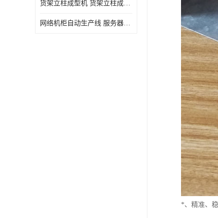
货架立柱成型机 货架立柱成型设备 货架立柱生产设备
网络机柜自动生产线 服务器机柜生产设备 网络机柜制作设备
*、精准、