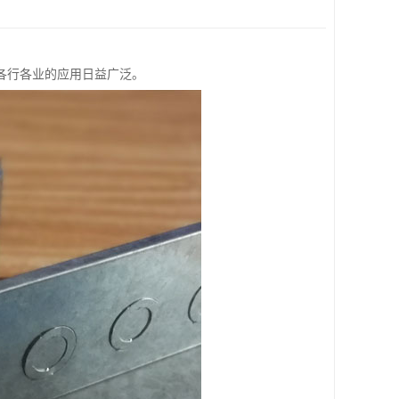
各行各业的应用日益广泛。