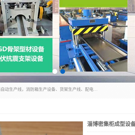
潍坊炜桦冷弯机械制造有限公司一直致力于配电箱自动生产线，消防箱生产设备、货架生产线、配电箱生产线等，是集设备制造、模具加工、技术开发于一体的综合性机械制造高科技民营企业。
淄博密集柜成型设