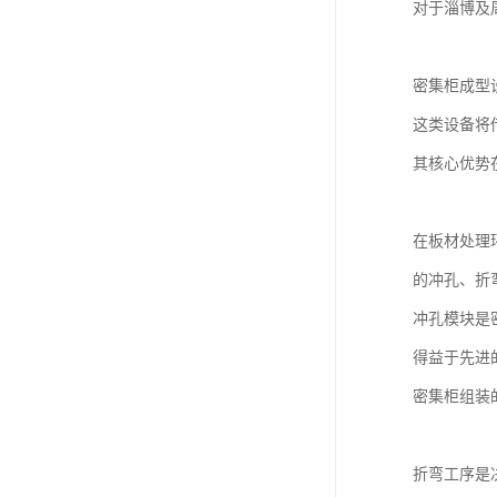
对于淄博及
密集柜成型
这类设备将
其核心优势
在板材处理
的冲孔、折
冲孔模块是
得益于先进
密集柜组装
折弯工序是