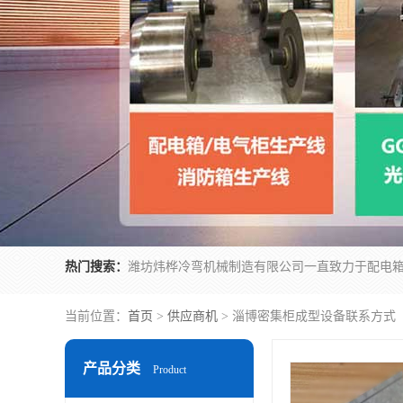
热门搜索：
当前位置：
首页
>
供应商机
> 淄博密集柜成型设备联系方式
产品分类
Product