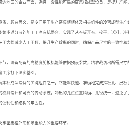
周边地区的企业而言，选择一套性能可靠的密集柜成型设备，是提升产能
设备，顾名思义，是专门用于生产密集柜柜体及相关组件的冷弯成型生产
传统多道分散的加工工序有机整合，实现了从卷板开卷、校平、送料、冲
在于大幅减少人工干预，提升生产效率的同时，确保产品尺寸的一致性和
环节，设备配备的高精度剪板机能够依据预设参数，精准裁切出所需尺寸
弯工序打下坚实基础。
密集柜成型设备的关键组件之一，它能够快速、准确地完成挂板孔、层板
的模具设计和可靠的传动系统，冲出的孔位位置精确、孔径统一，避免了
的便利性和结构的牢固性。
决定密集柜外形和承重能力的重要环节。