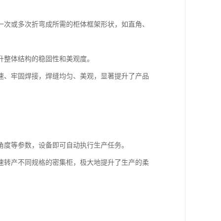
一次或多次折弯成所需的柜体框架形状，如直角、
升整体结构的稳固性和美观度。
速、牢固焊接，焊缝均匀、美观，显著提升了产品
角度等参数，设备即可自动执行生产任务。
速转产不同规格的密集柜，极大地提升了生产的柔