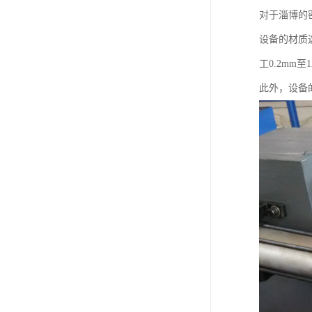
对于淄博的
设备的材质
工0.2m
此外，设备