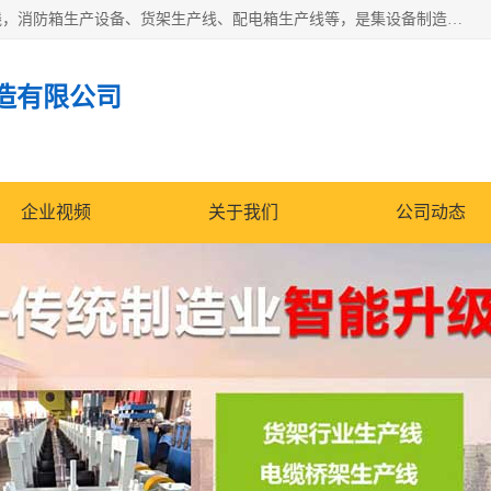
潍坊炜桦冷弯机械制造有限公司一直致力于配电箱自动生产线，消防箱生产设备、货架生产线、配电箱生产线等，是集设备制造、模具加工、技术开发于一体的综合性机械制造高科技民营企业。
造有限公司
企业视频
关于我们
公司动态