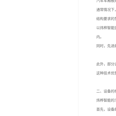
汽车车厢板
通常情况下
结构要求的
以炜桦智能
内。
同时，先进
此外，部分
这种技术优
二、设备的
炜桦智能的
首先，设备