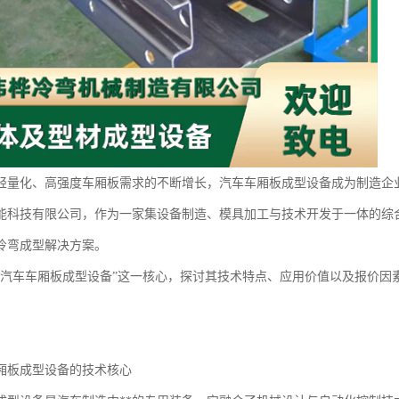
轻量化、高强度车厢板需求的不断增长，汽车车厢板成型设备成为制造企
能科技有限公司，作为一家集设备制造、模具加工与技术开发于一体的综
冷弯成型解决方案。
“汽车车厢板成型设备”这一核心，探讨其技术特点、应用价值以及报价因
厢板成型设备的技术核心