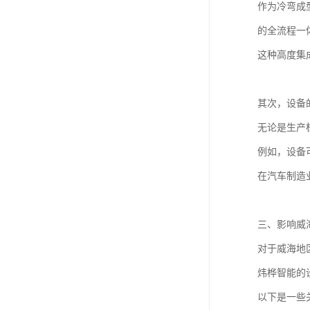
作为冷弯成
的全流程一
这种高度集
其次，设备
无论是生产
例如，设备
在汽车制造
三、影响威
对于威海地
炜桦智能的
以下是一些