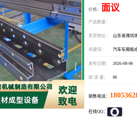
面议
价格：
产品数量：
发货地址：
山东省潍坊
关键词：
汽车车厢板
发布日期：
2026-08-06
阅 读 量：
86
1805362
销售电话：
在线QQ：