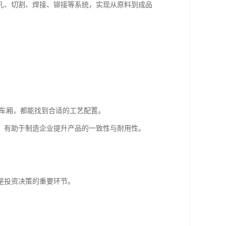
孔、切割、焊接、铆接等系统，实现从原料到成品
货车厢，都能找到合适的工艺配置。
，有助于制造企业提升产品的一致性与耐用性。
是投资决策的重要环节。