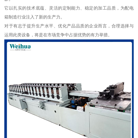
它以扎实的技术底蕴、灵活的定制能力、稳定的加工品质，为配电
箱制造行业注入了新的生产力。
对于有志于提升生产水平、优化产品品质的企业而言，合理选择与
运用此类设备，将是在市场竞争中占据优势的有力举措。