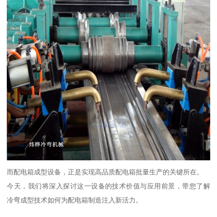
而配电箱成型设备，正是实现高品质配电箱批量生产的关键所在。
今天，我们将深入探讨这一设备的技术价值与应用前景，带您了解
冷弯成型技术如何为配电箱制造注入新活力。