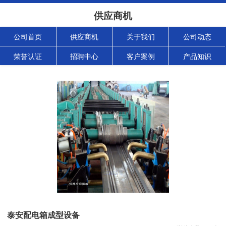
供应商机
公司首页
供应商机
关于我们
公司动态
荣誉认证
招聘中心
客户案例
产品知识
泰安配电箱成型设备