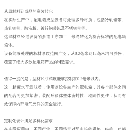
从原材料到成品的高效转化
在实际生产中，配电箱成型设备可处理多种材质，包括冷轧钢带、
热轧钢带、酸洗板、镀锌钢带以及不锈钢带等。
这些材料经过设备的多道工序加工，最终转化为符合标准的配电箱
箱体。
设备能够处理的板材厚度范围广泛，从0.2毫米到12毫米均可胜任，
覆盖了绝大多数配电箱产品的制造需求。
值得一提的是，型材尺寸精度能够控制在0.2毫米以内。
这一精度水平意味着，使用该设备生产的配电箱，其各个部件之间
的配合将更加紧密，装配后箱体整体密封性、稳固性更佳，从而有
效保障内部电气元件的安全运行。
定制化设计满足多样化需求
在实际应用中，不同行业、不同场景对配电箱的规格、结构、功能