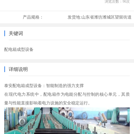
浏览次数：
96
次
产品规格：
发货地:
山东省潍坊潍城区望留街道
关键词
配电箱成型设备
详细说明
泰安配电箱成型设备：智能制造的强力支撑
在现代电力系统中，配电箱作为电能分配与控制的核心单元，其质
量与性能直接影响着电力设施的安全稳定运行。