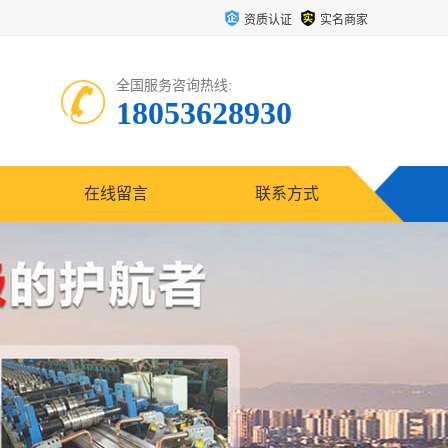
资质认证
实名商家
全国服务咨询热线:
18053628930
在线留言
联系方式