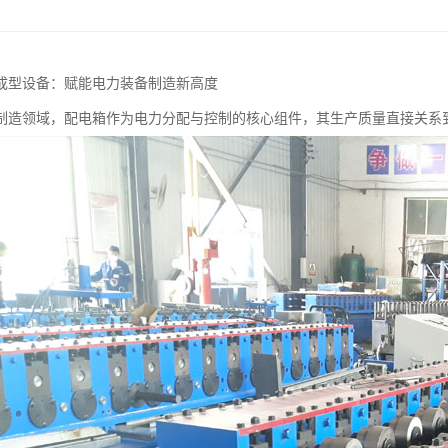
成型设备：赋能电力装备制造新高度
制造领域，配电箱作为电力分配与控制的核心组件，其生产质量直接关系