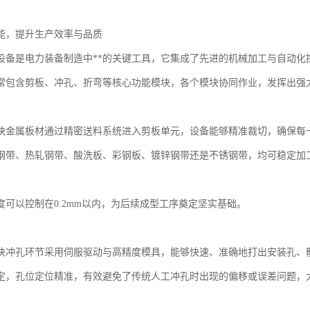
能，提升生产效率与品质
设备是电力装备制造中**的关键工具，它集成了先进的机械加工与自动化
常包含剪板、冲孔、折弯等核心功能模块，各个模块协同作业，发挥出强
块金属板材通过精密送料系统进入剪板单元，设备能够精准裁切，确保每
钢带、热轧钢带、酸洗板、彩钢板、镀锌钢带还是不锈钢带，均可稳定加工，
度可以控制在0.2mm以内，为后续成型工序奠定坚实基础。
块冲孔环节采用伺服驱动与高精度模具，能够快速、准确地打出安装孔、
定，孔位定位精准，有效避免了传统人工冲孔时出现的偏移或误差问题，