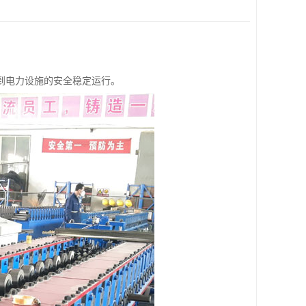
到电力设施的安全稳定运行。