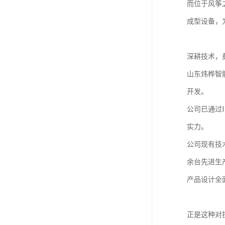
而位于风筝
成型设备，
深耕技术，
山东炜桦智
开发。
公司已通过
实力。
公司现有技
余台先进生
产品设计全
正是这种对