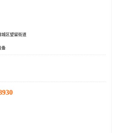
潍城区望留街道
设备
8930