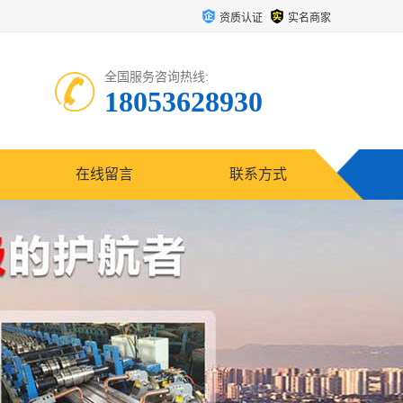
资质认证
实名商家
全国服务咨询热线:
18053628930
在线留言
联系方式