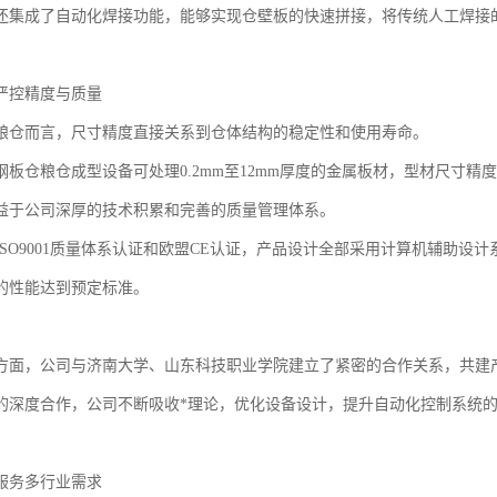
还集成了自动化焊接功能，能够实现仓壁板的快速拼接，将传统人工焊接
严控精度与质量
粮仓而言，尺寸精度直接关系到仓体结构的稳定性和使用寿命。
板仓粮仓成型设备可处理0.2mm至12mm厚度的金属板材，型材尺寸精度控
益于公司深厚的技术积累和完善的质量管理体系。
ISO9001质量体系认证和欧盟CE认证，产品设计全部采用计算机辅助设
的性能达到预定标准。
方面，公司与济南大学、山东科技职业学院建立了紧密的合作关系，共建
的深度合作，公司不断吸收*理论，优化设备设计，提升自动化控制系统的
服务多行业需求