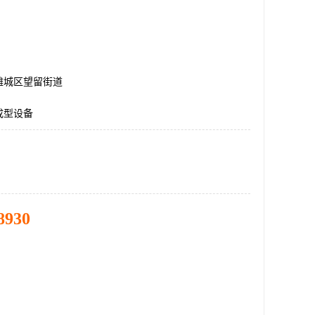
潍城区望留街道
成型设备
8930