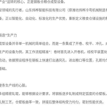
产业*运转的核心，正是钢板仓粮仓成型设备。
型领域的先行者，山东炜桦智能科技有限公司（原潍坊炜桦冷弯机械制造
备，正以智能化、自动化、标准化的生产优势，重新定义粮食仓储设施的
锻造*生产力
成型设备并非单一机械的简单组合，而是一条集成了开卷、校平、冲孔、
生产的设备为例，其工作流程精准*：卷材首先进入开卷机，经校平装置
启动，依据预设程序在钢板上快速打出通风孔、进出粮口等位置，孔距均
基础。
整条生产线的心脏。
多组精密轧辊，能够根据设计要求，将钢板逐步轧制成特定弧度的仓壁板
轧制工艺，仓壁板曲率一致，拼接后整体结构受力均匀，密封性能优良。