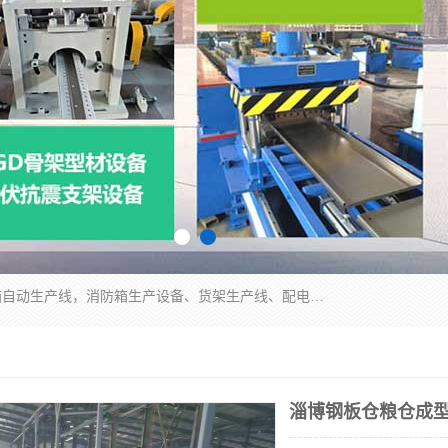
潍坊炜桦冷弯机械制造有限公司一直致力于配电箱自动生产线，消防箱生产设备、货架生产线、配电箱生产线等，是集设备制造、模具加工、技术开发于一体的综合性机械制造高科技民营企业。
淄博钢板仓粮仓成