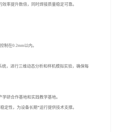
的效率提升数倍，同时焊接质量稳定可靠。
制在0.2mm以内。
计系统，进行三维动态分析和样机模拟实验，确保每
产学研合作基地和实践教学基地。
稳定性，为设备长期*运行提供技术支撑。