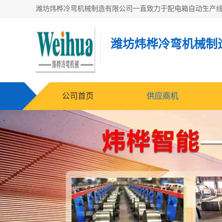
潍坊炜桦冷弯机械制
公司首页
供应商机