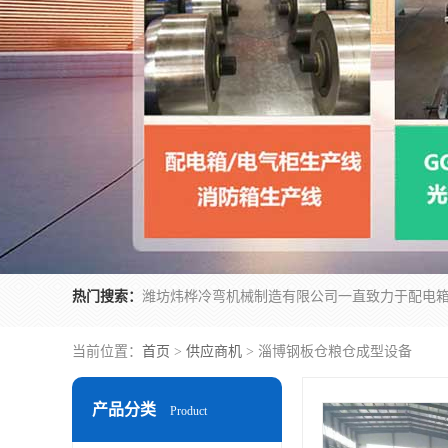
热门搜索：
当前位置：
首页
>
供应商机
> 淄博钢板仓粮仓成型设备
产品分类
Product