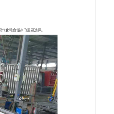
现代化粮食储存的重要选择。