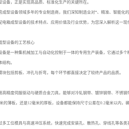
型设备，正是实现高品质、标准化生产的关键所在。
弯成型设备领域多年的专业制造商，我们深知制造业对*、精准、智能化
配电箱成型设备的技术特点、应用价值及行业优势，为您深入解析这一现代
成型设备的工艺核心
设备是一种集机械加工与自动化控制于一体的专用生产装备，它通过多个
体结构。
模块包括剪板、冲孔与折弯，每个环节都直接决定了较终产品的品质。
用高精度伺服驱动与硬质合金刀具，能够对冷轧钢带、镀锌钢带、不锈钢
2毫米的薄板，还是12毫米的厚板，设备都能保持尺寸公差在0.2毫米以内
过多工位模具与高速冲压系统，快速完成安装孔、散热孔、穿线孔等各类