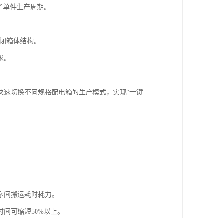
了单件生产周期。
封闭箱体结构。
求。
快速切换不同规格配电箱的生产模式，实现“一键
。
序间搬运耗时耗力。
间可缩短50%以上。