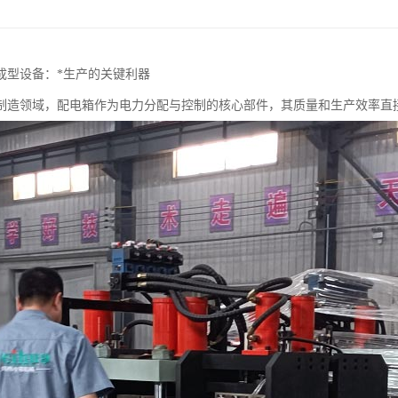
成型设备：*生产的关键利器
制造领域，配电箱作为电力分配与控制的核心部件，其质量和生产效率直