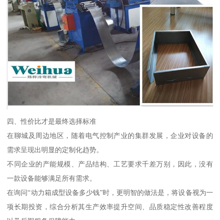
四、性价比才是最终选择标准
在聊城及周边地区，随着电气控制产业的集群发展，企业对设备的
需求呈现出明显的定制化趋势。
不同企业的产能规模、产品结构、工艺要求千差万别，因此，没有
一款设备能够满足所有需求。
在询问“动力箱成型设备多少钱”时，更明智的做法是，将设备视为一
项长期投资，综合分析其生产效率提升空间、品质稳定性改善程度