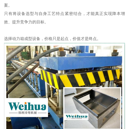
案。
只有将设备选型与自身工艺特点紧密结合，才能真正实现降本增
效、提升竞争力的目标。
选择动力箱成型设备，价格只是起点，价值才是终点。