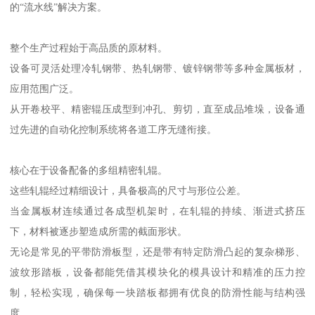
的“流水线”解决方案。
整个生产过程始于高品质的原材料。
设备可灵活处理冷轧钢带、热轧钢带、镀锌钢带等多种金属板材，
应用范围广泛。
从开卷校平、精密辊压成型到冲孔、剪切，直至成品堆垛，设备通
过先进的自动化控制系统将各道工序无缝衔接。
核心在于设备配备的多组精密轧辊。
这些轧辊经过精细设计，具备极高的尺寸与形位公差。
当金属板材连续通过各成型机架时，在轧辊的持续、渐进式挤压
下，材料被逐步塑造成所需的截面形状。
无论是常见的平带防滑板型，还是带有特定防滑凸起的复杂梯形、
波纹形踏板，设备都能凭借其模块化的模具设计和精准的压力控
制，轻松实现，确保每一块踏板都拥有优良的防滑性能与结构强
度。