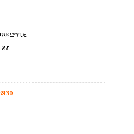
潍城区望留街道
型设备
8930