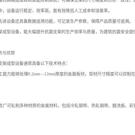
备的高精度模具和智能控制系统，可确保支架的尺寸精度和形状一致性，
中，设备运行稳定、效率高，能有效降低人工成本和误差率。
先进设备还具备数据追溯功能，可记录生产参数，保障产品质量可追溯。
架成型设备，能大幅提升抗震支架的生产效率与质量，为建筑抗震安全提
点与优势
支架成型设备通常具备以下技术特点：
加工能力能够处理0.2mm—12mm厚度的金属板材，型材尺寸精度可以控制
。
适应性广可轧制多种材质的金属材料，包括冷轧钢带、热轧钢带、酸洗板、
。