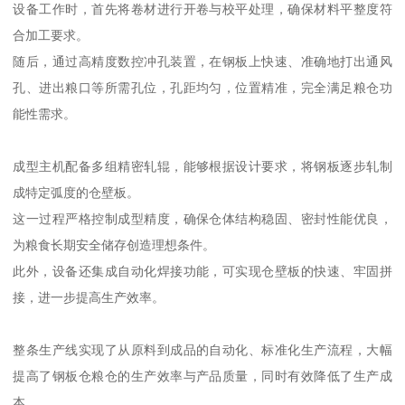
设备工作时，首先将卷材进行开卷与校平处理，确保材料平整度符
合加工要求。
随后，通过高精度数控冲孔装置，在钢板上快速、准确地打出通风
孔、进出粮口等所需孔位，孔距均匀，位置精准，完全满足粮仓功
能性需求。
成型主机配备多组精密轧辊，能够根据设计要求，将钢板逐步轧制
成特定弧度的仓壁板。
这一过程严格控制成型精度，确保仓体结构稳固、密封性能优良，
为粮食长期安全储存创造理想条件。
此外，设备还集成自动化焊接功能，可实现仓壁板的快速、牢固拼
接，进一步提高生产效率。
整条生产线实现了从原料到成品的自动化、标准化生产流程，大幅
提高了钢板仓粮仓的生产效率与产品质量，同时有效降低了生产成
本。