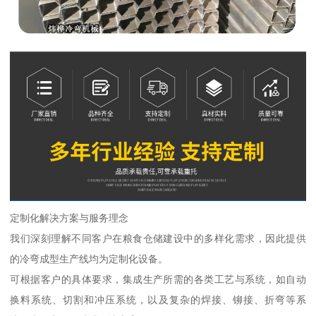
定制化解决方案与服务理念
我们深刻理解不同客户在粮食仓储建设中的多样化需求，因此提供
的冷弯成型生产线均为定制化设备。
可根据客户的具体要求，集成生产所需的各类工艺与系统，如自动
换料系统、切割和冲压系统，以及复杂的焊接、铆接、折弯等系