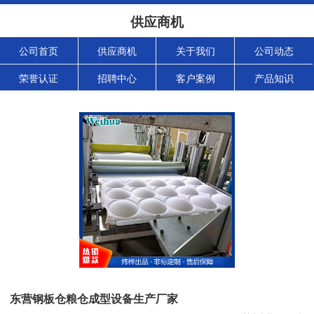
供应商机
公司首页
供应商机
关于我们
公司动态
荣誉认证
招聘中心
客户案例
产品知识
东营钢板仓粮仓成型设备生产厂家