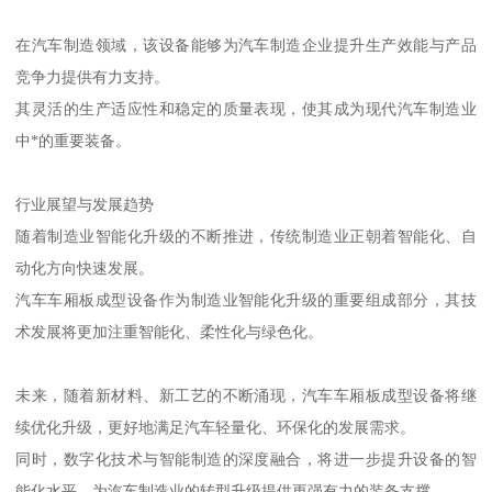
在汽车制造领域，该设备能够为汽车制造企业提升生产效能与产品
竞争力提供有力支持。
其灵活的生产适应性和稳定的质量表现，使其成为现代汽车制造业
中*的重要装备。
行业展望与发展趋势
随着制造业智能化升级的不断推进，传统制造业正朝着智能化、自
动化方向快速发展。
汽车车厢板成型设备作为制造业智能化升级的重要组成部分，其技
术发展将更加注重智能化、柔性化与绿色化。
未来，随着新材料、新工艺的不断涌现，汽车车厢板成型设备将继
续优化升级，更好地满足汽车轻量化、环保化的发展需求。
同时，数字化技术与智能制造的深度融合，将进一步提升设备的智
能化水平，为汽车制造业的转型升级提供更强有力的装备支撑。