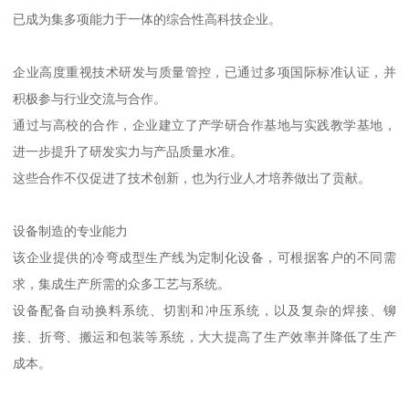
已成为集多项能力于一体的综合性高科技企业。
企业高度重视技术研发与质量管控，已通过多项国际标准认证，并
积极参与行业交流与合作。
通过与高校的合作，企业建立了产学研合作基地与实践教学基地，
进一步提升了研发实力与产品质量水准。
这些合作不仅促进了技术创新，也为行业人才培养做出了贡献。
设备制造的专业能力
该企业提供的冷弯成型生产线为定制化设备，可根据客户的不同需
求，集成生产所需的众多工艺与系统。
设备配备自动换料系统、切割和冲压系统，以及复杂的焊接、铆
接、折弯、搬运和包装等系统，大大提高了生产效率并降低了生产
成本。