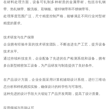
在材料处理方面，设备可轧制多种材质的金属带材，包括冷轧钢
带、热轧钢带、酸洗板、彩钢板、镀锌钢带和不锈钢带等。
处理厚度范围广泛，尺寸精度控制严格，能够满足不同行业对型材
精度的要求。
技术研发与生产保障
企业拥有经验丰富的技术研发团队，不断改进生产工艺，提升设备
技术水平。
通过持续科技攻关，企业配备了先进的生产检测系统和设备，拥有
多台新型精密加工设备，为产品研发与制造提供了良好条件。
在产品设计方面，企业全面采用计算机辅助设计系统，进行三维动
态分析和样机模拟实验，确保设计的科学性与可靠性。
这种先进的设计手段大大缩短了产品开发周期，提高了设计质量。
应用领域与市场认可