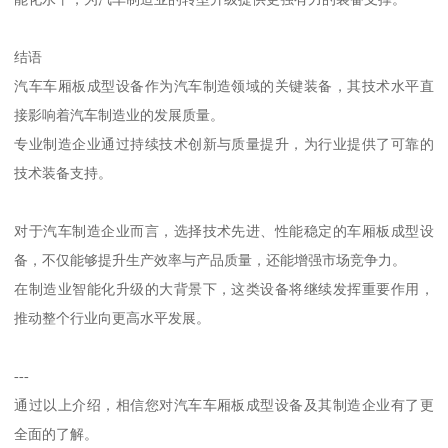
结语
汽车车厢板成型设备作为汽车制造领域的关键装备，其技术水平直
接影响着汽车制造业的发展质量。
专业制造企业通过持续技术创新与质量提升，为行业提供了可靠的
技术装备支持。
对于汽车制造企业而言，选择技术先进、性能稳定的车厢板成型设
备，不仅能够提升生产效率与产品质量，还能增强市场竞争力。
在制造业智能化升级的大背景下，这类设备将继续发挥重要作用，
推动整个行业向更高水平发展。
---
通过以上介绍，相信您对汽车车厢板成型设备及其制造企业有了更
全面的了解。