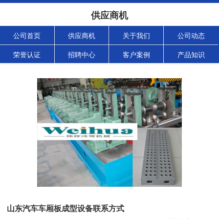
供应商机
公司首页
供应商机
关于我们
公司动态
荣誉认证
招聘中心
客户案例
产品知识
山东汽车车厢板成型设备联系方式