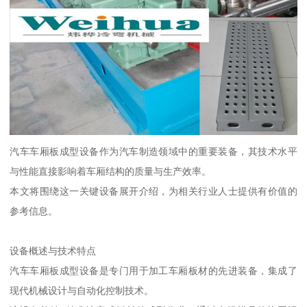
汽车车厢板成型设备作为汽车制造领域中的重要装备，其技术水平
与性能直接影响着车厢结构的质量与生产效率。
本文将围绕这一关键设备展开介绍，为相关行业人士提供有价值的
参考信息。
设备概述与技术特点
汽车车厢板成型设备是专门用于加工车厢板材的先进装备，集成了
现代机械设计与自动化控制技术。