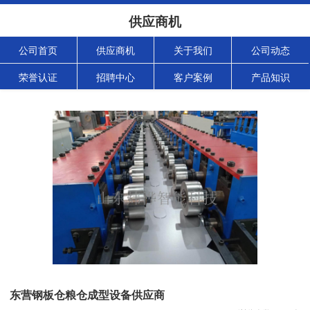
供应商机
公司首页
供应商机
关于我们
公司动态
荣誉认证
招聘中心
客户案例
产品知识
东营钢板仓粮仓成型设备供应商