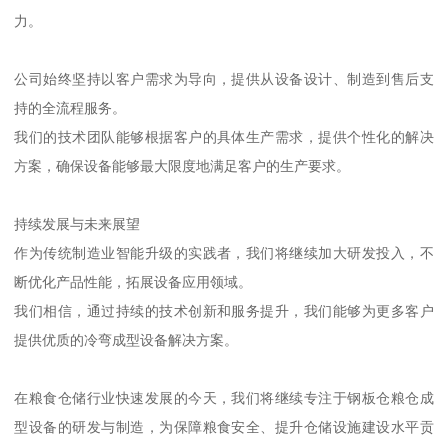
力。
公司始终坚持以客户需求为导向，提供从设备设计、制造到售后支
持的全流程服务。
我们的技术团队能够根据客户的具体生产需求，提供个性化的解决
方案，确保设备能够最大限度地满足客户的生产要求。
持续发展与未来展望
作为传统制造业智能升级的实践者，我们将继续加大研发投入，不
断优化产品性能，拓展设备应用领域。
我们相信，通过持续的技术创新和服务提升，我们能够为更多客户
提供优质的冷弯成型设备解决方案。
在粮食仓储行业快速发展的今天，我们将继续专注于钢板仓粮仓成
型设备的研发与制造，为保障粮食安全、提升仓储设施建设水平贡