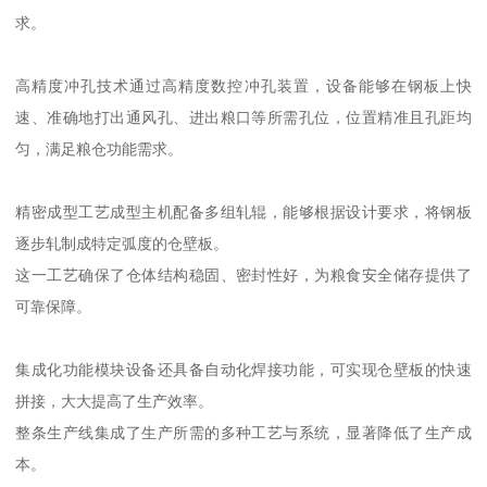
求。
高精度冲孔技术通过高精度数控冲孔装置，设备能够在钢板上快
速、准确地打出通风孔、进出粮口等所需孔位，位置精准且孔距均
匀，满足粮仓功能需求。
精密成型工艺成型主机配备多组轧辊，能够根据设计要求，将钢板
逐步轧制成特定弧度的仓壁板。
这一工艺确保了仓体结构稳固、密封性好，为粮食安全储存提供了
可靠保障。
集成化功能模块设备还具备自动化焊接功能，可实现仓壁板的快速
拼接，大大提高了生产效率。
整条生产线集成了生产所需的多种工艺与系统，显著降低了生产成
本。