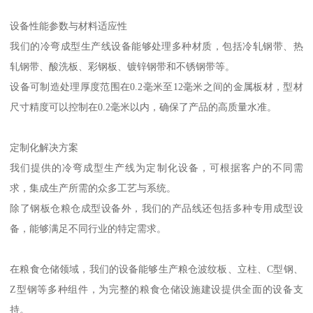
设备性能参数与材料适应性
我们的冷弯成型生产线设备能够处理多种材质，包括冷轧钢带、热
轧钢带、酸洗板、彩钢板、镀锌钢带和不锈钢带等。
设备可制造处理厚度范围在0.2毫米至12毫米之间的金属板材，型材
尺寸精度可以控制在0.2毫米以内，确保了产品的高质量水准。
定制化解决方案
我们提供的冷弯成型生产线为定制化设备，可根据客户的不同需
求，集成生产所需的众多工艺与系统。
除了钢板仓粮仓成型设备外，我们的产品线还包括多种专用成型设
备，能够满足不同行业的特定需求。
在粮食仓储领域，我们的设备能够生产粮仓波纹板、立柱、C型钢、
Z型钢等多种组件，为完整的粮食仓储设施建设提供全面的设备支
持。