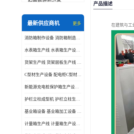
配电箱成型设备
产品描述
其他
最新供应商机
更多
在建筑与工
消防箱制作设备 消防箱制造需要哪些设备
水表箱生产线 水表箱生产设备 加工水表箱需要的设备
货架生产线 货架层板生产线 货架立柱生产线
C型材生产设备 配电柜C型材成型设备 配电柜型材生产线
新能源充电桩保护箱生产设备 充电保护箱生产线
护栏立柱成型机 护栏立柱生产设备 护栏立柱生产线
基业箱设备 基业箱加工设备 基业箱制作设备
计量箱生产线 计量箱生产设备 电网计量箱加工设备