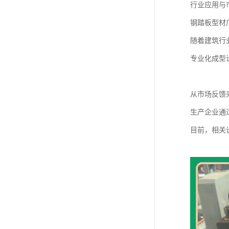
行业应用与
钢踏板型材
随着建筑行
专业化成型
从市场反馈
生产企业通
目前，相关