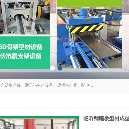
潍坊炜桦冷弯机械制造有限公司一直致力于配电箱自动生产线，消防箱生产设备、货架生产线、配电箱生产线等，是集设备制造、模具加工、技术开发于一体的综合性机械制造高科技民营企业。
临沂钢踏板型材成