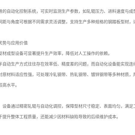
进的自动化控制系统，可实时监测生产参数，如轧辊压力、进料速度与成
间距与角度可根据不同需求灵活调整，支持生产多种规格的钢踏板型材，
优势与应用价值
型材成型设备可显著提升生产效率，降低对人工操作的依赖。
半自动生产方式往往存在效率低、精度差的问题，而自动化设备能实现连
对原材料适应性强，可处理冷轧钢带、热轧钢带、镀锌钢带等多种材质，厚度
较高水平。
，设备通过精密轧辊与自动化调控，保障型材尺寸稳定、表面均匀，满足
于提升整体工程质量，还能减少因材料缺陷导致的后续维护成本。