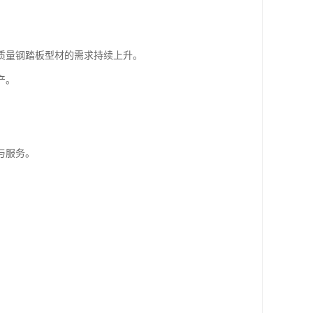
质量钢踏板型材的需求持续上升。
产。
与服务。