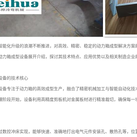
智能化升级的浪潮不断推进，对高效、精密、稳定的动力箱成型解决方案
动力箱成型设备展开介绍，探讨其技术特点、应用优势以及相关制造企业
设备的技术核心
设备专注于动力箱的高效成型生产，融合了精密机械加工与智能自动化技
理阶段开始，设备利用高精度剪板机对金属板材进行精准裁切，确保每一
。
过数控冲床实现，能够快速、准确地打出电气元件安装孔、散热孔等，位