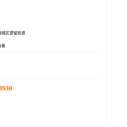
潍城区望留街道
设备
8930