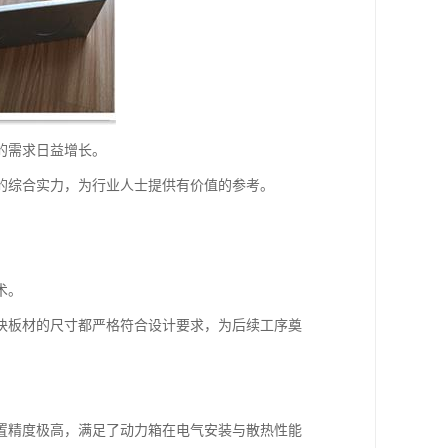
的需求日益增长。
的综合实力，为行业人士提供有价值的参考。
术。
块板材的尺寸都严格符合设计要求，为后续工序奠
置精度极高，满足了动力箱在电气安装与散热性能