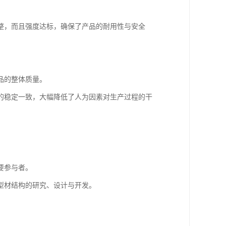
整，而且强度达标，确保了产品的耐用性与安全
品的整体质量。
的稳定一致，大幅降低了人为因素对生产过程的干
要参与者。
型材结构的研究、设计与开发。
。