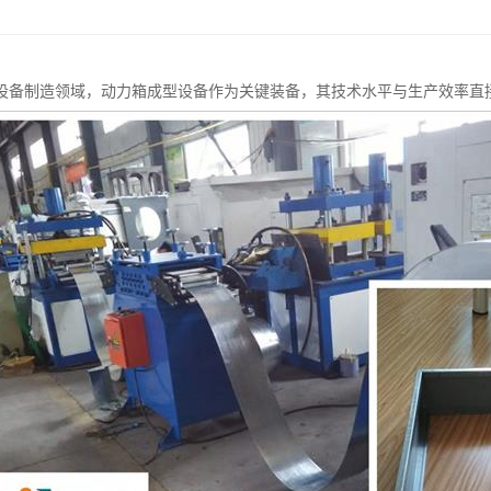
设备制造领域，动力箱成型设备作为关键装备，其技术水平与生产效率直