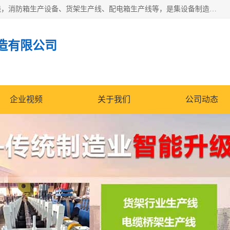
潍坊炜桦冷弯机械制造有限公司一直致力于配电箱自动生产线，消防箱生产设备、货架生产线、配电箱生产线等，是集设备制造、模具加工、技术开发于一体的综合性机械制造高科技民营企业。
造有限公司
企业视频
关于我们
公司动态