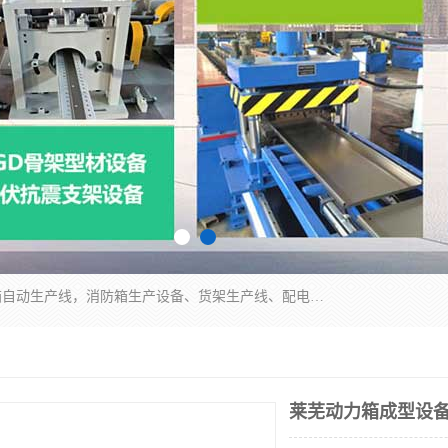
潍坊炜桦冷弯机械制造有限公司一直致力于配电箱自动生产线，消防箱生产设备、货架生产线、配电箱生产线等，是集设备制造、模具加工、技术开发于一体的综合性机械制造高科技民营企业。
莱芜动力箱成型设