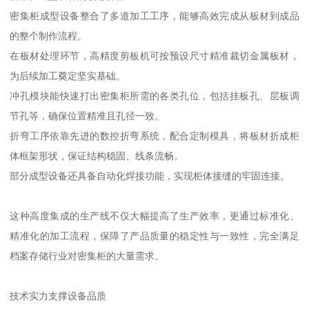
密集柜成型设备整合了多道加工工序，能够高效完成从板材到成品
的整个制作流程。
在板材处理环节，高精度剪板机可按预设尺寸精准裁切金属板材，
为后续加工奠定坚实基础。
冲孔模块能快速打出密集柜所需的各类孔位，包括挂板孔、层板调
节孔等，确保位置精准且孔径一致。
折弯工序依靠先进的数控折弯系统，配合定制模具，将板材折成柜
体框架形状，保证结构稳固、线条流畅。
部分成型设备还具备自动化焊接功能，实现柜体接缝的牢固连接。
这种高度集成的生产线不仅大幅提高了生产效率，更通过标准化、
精准化的加工流程，保障了产品质量的稳定性与一致性，完全满足
档案存储行业对密集柜的大量需求。
技术实力支撑设备品质