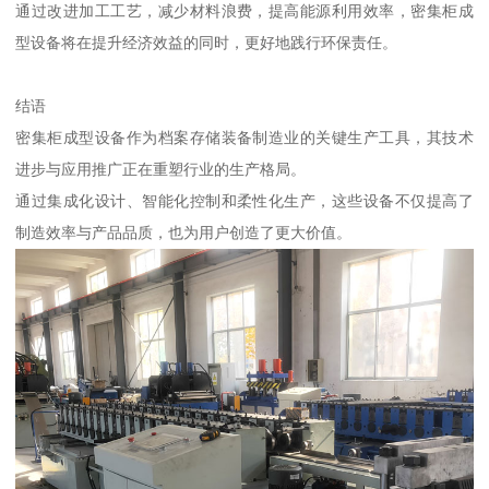
通过改进加工工艺，减少材料浪费，提高能源利用效率，密集柜成
型设备将在提升经济效益的同时，更好地践行环保责任。
结语
密集柜成型设备作为档案存储装备制造业的关键生产工具，其技术
进步与应用推广正在重塑行业的生产格局。
通过集成化设计、智能化控制和柔性化生产，这些设备不仅提高了
制造效率与产品品质，也为用户创造了更大价值。