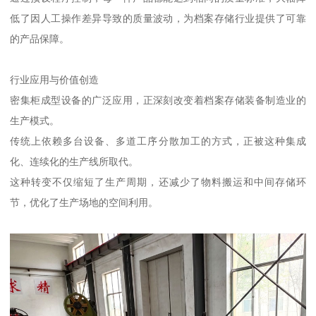
低了因人工操作差异导致的质量波动，为档案存储行业提供了可靠
的产品保障。
行业应用与价值创造
密集柜成型设备的广泛应用，正深刻改变着档案存储装备制造业的
生产模式。
传统上依赖多台设备、多道工序分散加工的方式，正被这种集成
化、连续化的生产线所取代。
这种转变不仅缩短了生产周期，还减少了物料搬运和中间存储环
节，优化了生产场地的空间利用。