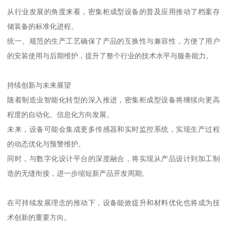
从行业发展的角度来看，密集柜成型设备的普及应用推动了档案存
储装备的标准化进程。
统一、规范的生产工艺确保了产品的互换性与兼容性，方便了用户
的安装使用与后期维护，提升了整个行业的技术水平与服务能力。
持续创新与未来展望
随着制造业智能化转型的深入推进，密集柜成型设备将继续向更高
程度的自动化、信息化方向发展。
未来，设备可能会集成更多传感器和实时监控系统，实现生产过程
的动态优化与预警维护。
同时，与数字化设计平台的深度融合，将实现从产品设计到加工制
造的无缝衔接，进一步缩短新产品开发周期。
在可持续发展理念的推动下，设备能效提升和材料优化也将成为技
术创新的重要方向。