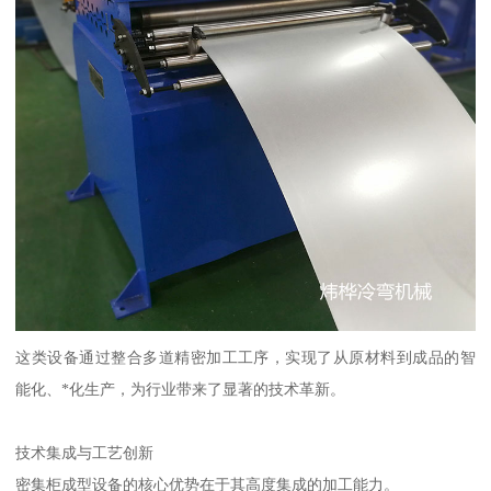
这类设备通过整合多道精密加工工序，实现了从原材料到成品的智
能化、*化生产，为行业带来了显著的技术革新。
技术集成与工艺创新
密集柜成型设备的核心优势在于其高度集成的加工能力。