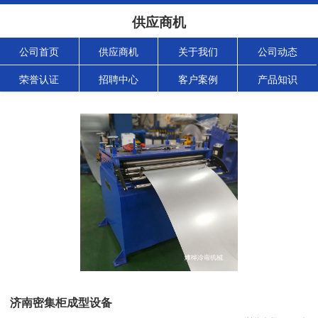
供应商机
公司首页
供应商机
关于我们
公司动态
荣誉认证
招聘中心
客户案例
产品知识
济南密集柜成型设备