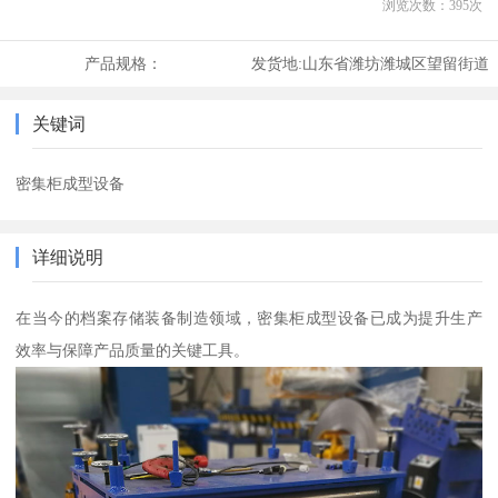
浏览次数：
395
次
产品规格：
发货地:
山东省潍坊潍城区望留街道
关键词
密集柜成型设备
详细说明
在当今的档案存储装备制造领域，密集柜成型设备已成为提升生产
效率与保障产品质量的关键工具。