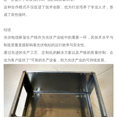
这种合作模式不仅促进了技术创新，也为行业培养了专业人才，形
成了良性循环。
结语
光伏电缆桥架生产线作为光伏产业链中的重要一环，其技术水平与
制造质量直接影响着光伏电站的运行效率与安全性。
通过先进的生产工艺、定制化的解决方案以及严格的质量控制，企
业为客户提供了*可靠的生产设备，助力光伏产业的可持续发展。