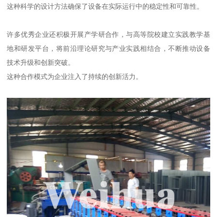
这种科学的设计方法确保了设备在实际运行中的稳定性和可靠性。
许多优秀企业还积极开展产学研合作，与高等院校建立实践教学基
地和研发平台，将前沿理论研究与产业实践相结合，不断推动设备
技术升级和创新突破。
这种合作模式为企业注入了持续的创新活力。