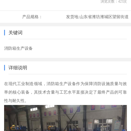
浏览次数：
423
次
产品规格：
发货地:
山东省潍坊潍城区望留街道
关键词
消防箱生产设备
详细说明
在现代工业制造领域，消防箱生产设备作为保障消防设施质量与效
率的核心装备，其技术含量与工艺水平直接决定了最终产品的可靠
性与耐久性。