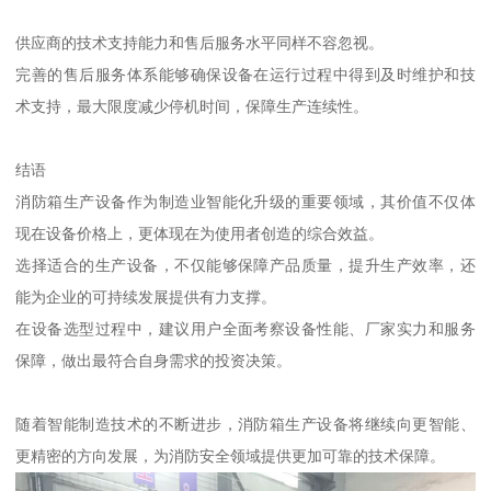
供应商的技术支持能力和售后服务水平同样不容忽视。
完善的售后服务体系能够确保设备在运行过程中得到及时维护和技
术支持，最大限度减少停机时间，保障生产连续性。
结语
消防箱生产设备作为制造业智能化升级的重要领域，其价值不仅体
现在设备价格上，更体现在为使用者创造的综合效益。
选择适合的生产设备，不仅能够保障产品质量，提升生产效率，还
能为企业的可持续发展提供有力支撑。
在设备选型过程中，建议用户全面考察设备性能、厂家实力和服务
保障，做出最符合自身需求的投资决策。
随着智能制造技术的不断进步，消防箱生产设备将继续向更智能、
更精密的方向发展，为消防安全领域提供更加可靠的技术保障。