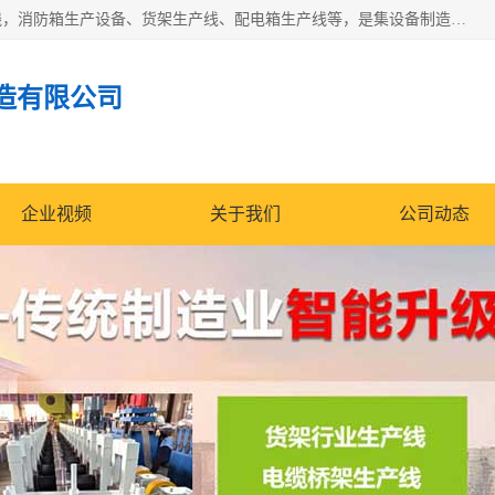
潍坊炜桦冷弯机械制造有限公司一直致力于配电箱自动生产线，消防箱生产设备、货架生产线、配电箱生产线等，是集设备制造、模具加工、技术开发于一体的综合性机械制造高科技民营企业。
造有限公司
企业视频
关于我们
公司动态