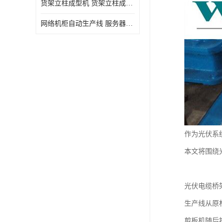
货架立柱成型机 货架立柱成型设备 货架立柱生产设备
网络机柜自动生产线 服务器机柜生产设备 网络机柜制作设备
作为光伏系
本文将围绕
光伏电缆桥
生产线从原
剪板机随后