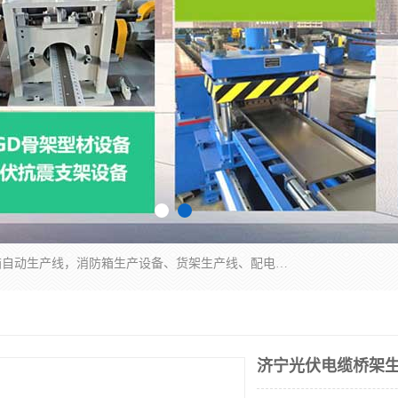
潍坊炜桦冷弯机械制造有限公司一直致力于配电箱自动生产线，消防箱生产设备、货架生产线、配电箱生产线等，是集设备制造、模具加工、技术开发于一体的综合性机械制造高科技民营企业。
济宁光伏电缆桥架