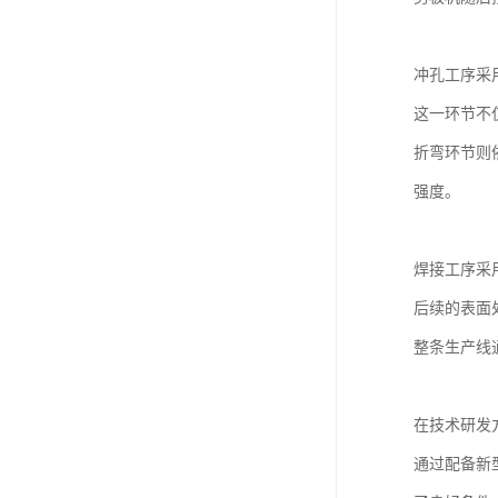
冲孔工序采
这一环节不
折弯环节则
强度。
焊接工序采
后续的表面
整条生产线
在技术研发
通过配备新