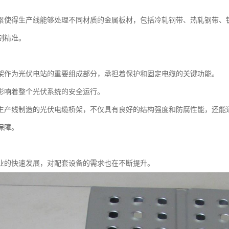
。
累使得生产线能够处理不同材质的金属板材，包括冷轧钢带、热轧钢带、
制精准。
架作为光伏电站的重要组成部分，承担着保护和固定电缆的关键功能。
影响着整个光伏系统的安全运行。
生产线制造的光伏电缆桥架，不仅具有良好的结构强度和防腐性能，还能
保障。
业的快速发展，对配套设备的需求也在不断提升。