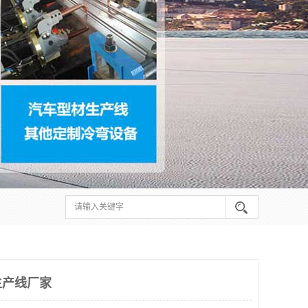
生产线厂家