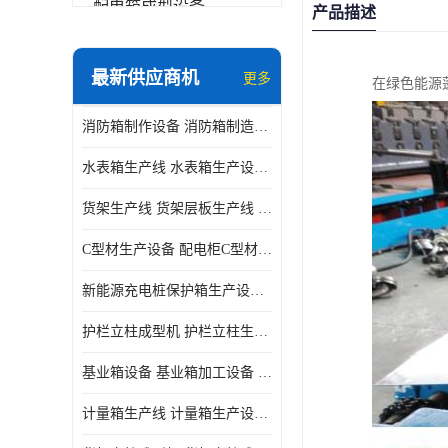
配电箱成型设备
产品描述
其他
最新供应商机
更多
在绿色能源
消防箱制作设备 消防箱制造需要哪些设备
水表箱生产线 水表箱生产设备 加工水表箱需要的设备
货架生产线 货架层板生产线 货架立柱生产线
C型材生产设备 配电柜C型材成型设备 配电柜型材生产线
新能源充电桩保护箱生产设备 充电保护箱生产线
护栏立柱成型机 护栏立柱生产设备 护栏立柱生产线
基业箱设备 基业箱加工设备 基业箱制作设备
计量箱生产线 计量箱生产设备 电网计量箱加工设备