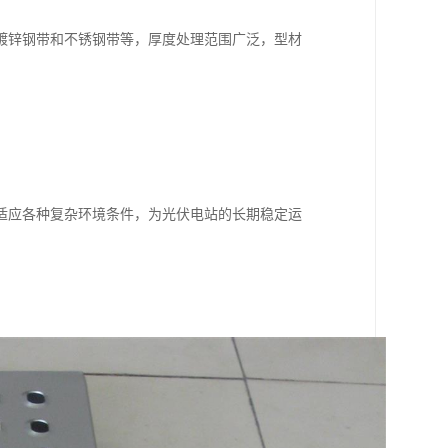
镀锌钢带和不锈钢带等，厚度处理范围广泛，型材
适应各种复杂环境条件，为光伏电站的长期稳定运