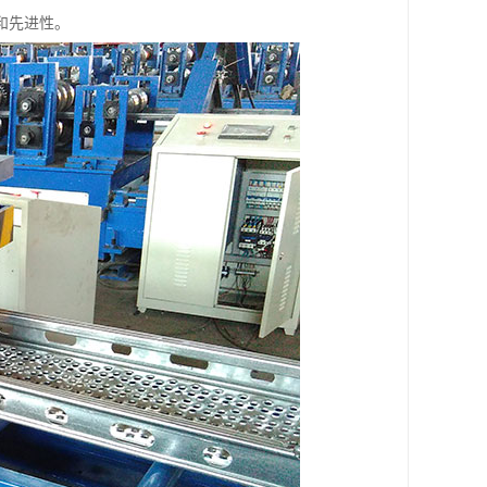
和先进性。