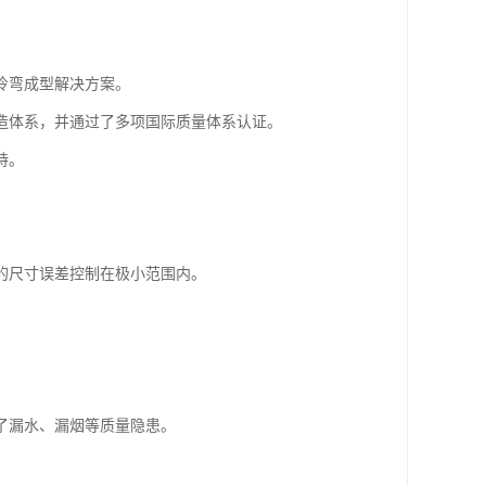
冷弯成型解决方案。
制造体系，并通过了多项国际质量体系认证。
持。
的尺寸误差控制在极小范围内。
了漏水、漏烟等质量隐患。
。