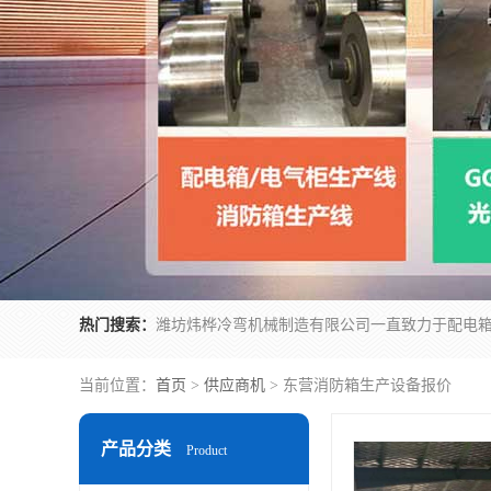
热门搜索：
当前位置：
首页
>
供应商机
> 东营消防箱生产设备报价
产品分类
Product