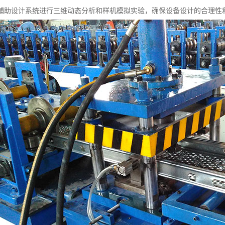
辅助设计系统进行三维动态分析和样机模拟实验，确保设备设计的合理性