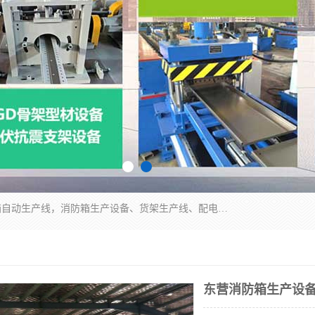
潍坊炜桦冷弯机械制造有限公司一直致力于配电箱自动生产线，消防箱生产设备、货架生产线、配电箱生产线等，是集设备制造、模具加工、技术开发于一体的综合性机械制造高科技民营企业。
东营消防箱生产设