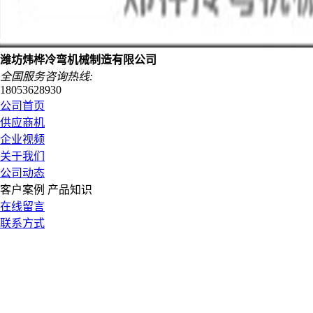
潍坊炜桦冷弯机械制造有限公司
全国服务咨询热线:
18053628930
公司首页
供应商机
企业视频
关于我们
公司动态
客户案例
产品知识
在线留言
联系方式