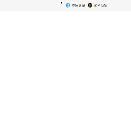
资质认证
实名商家