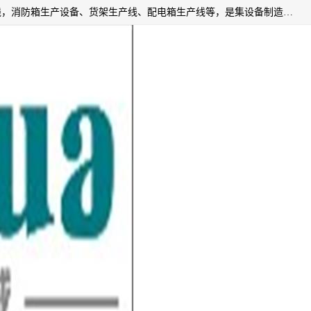
潍坊炜桦冷弯机械制造有限公司一直致力于配电箱自动生产线，消防箱生产设备、货架生产线、配电箱生产线等，是集设备制造、模具加工、技术开发于一体的综合性机械制造高科技民营企业。