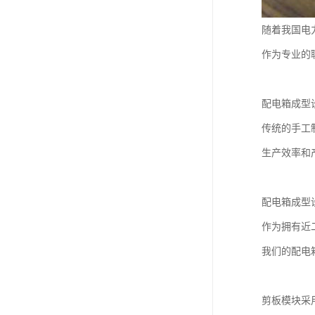
随着我国电
作为专业的
配电箱成型
传统的手工
生产效率和
配电箱成型
作为拥有近
我们的配电
剪板模块采