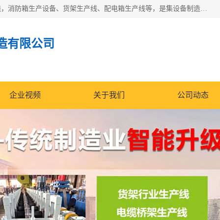
潍坊炜桦冷弯机械制造有限公司一直致力于配电箱自动生产线，消防箱生产设备、货架生产线、配电箱生产线等，是集设备制造、模具加工、技术开发于一体的综合性机械制造高科技民营企业。
造有限公司
企业视频
关于我们
公司动态