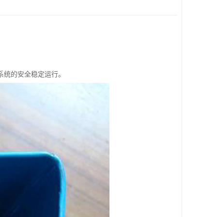
系统的安全稳定运行。