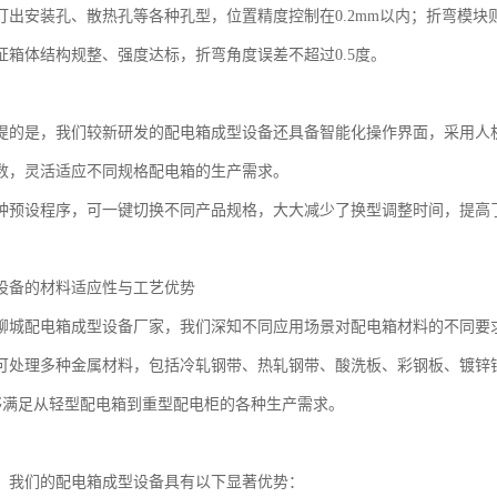
打出安装孔、散热孔等各种孔型，位置精度控制在0.2mm以内；折弯模
证箱体结构规整、强度达标，折弯角度误差不超过0.5度。
提的是，我们较新研发的配电箱成型设备还具备智能化操作界面，采用人
数，灵活适应不同规格配电箱的生产需求。
种预设程序，可一键切换不同产品规格，大大减少了换型调整时间，提高
设备的材料适应性与工艺优势
聊城配电箱成型设备厂家，我们深知不同应用场景对配电箱材料的不同要
可处理多种金属材料，包括冷轧钢带、热轧钢带、酸洗板、彩钢板、镀锌钢
能够满足从轻型配电箱到重型配电柜的各种生产需求。
，我们的配电箱成型设备具有以下显著优势：