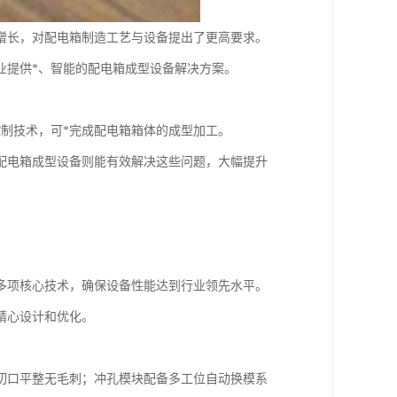
增长，对配电箱制造工艺与设备提出了更高要求。
业提供*、智能的配电箱成型设备解决方案。
制技术，可*完成配电箱箱体的成型加工。
配电箱成型设备则能有效解决这些问题，大幅提升
多项核心技术，确保设备性能达到行业领先水平。
精心设计和优化。
切口平整无毛刺；冲孔模块配备多工位自动换模系