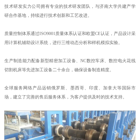
技术研发实力公司拥有专业的技术研发团队，与济南大学共建产学
研合作基地，持续进行技术创新和工艺改进。
质量控制体系通过ISO9001质量体系认证和欧盟CE认证，产品设计采
用计算机辅助设计系统，进行三维动态分析和样机模拟实验。
生产制造能力配备新型精密加工设备、NC数控车床、数控电火花线
切割机床等先进加工设备二十余台，确保设备制造精度。
全球服务网络产品远销俄罗斯、墨西哥、印度、加拿大等国际市
场，建立了完善的售后服务体系，为客户提供及时的技术支持。