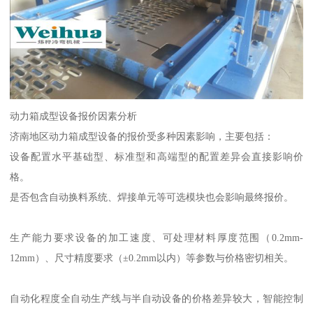
动力箱成型设备报价因素分析
济南地区动力箱成型设备的报价受多种因素影响，主要包括：
设备配置水平基础型、标准型和高端型的配置差异会直接影响价
格。
是否包含自动换料系统、焊接单元等可选模块也会影响最终报价。
生产能力要求设备的加工速度、可处理材料厚度范围（0.2mm-
12mm）、尺寸精度要求（±0.2mm以内）等参数与价格密切相关。
自动化程度全自动生产线与半自动设备的价格差异较大，智能控制