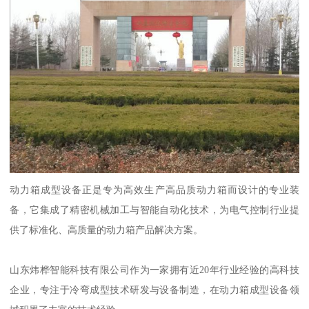
动力箱成型设备正是专为高效生产高品质动力箱而设计的专业装
备，它集成了精密机械加工与智能自动化技术，为电气控制行业提
供了标准化、高质量的动力箱产品解决方案。
山东炜桦智能科技有限公司作为一家拥有近20年行业经验的高科技
企业，专注于冷弯成型技术研发与设备制造，在动力箱成型设备领