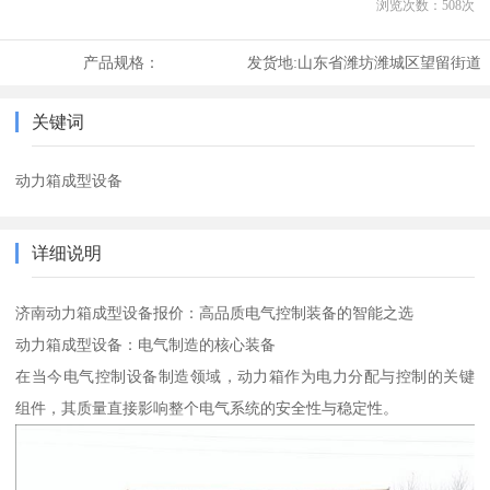
浏览次数：
508
次
产品规格：
发货地:
山东省潍坊潍城区望留街道
关键词
动力箱成型设备
详细说明
济南动力箱成型设备报价：高品质电气控制装备的智能之选
动力箱成型设备：电气制造的核心装备
在当今电气控制设备制造领域，动力箱作为电力分配与控制的关键
组件，其质量直接影响整个电气系统的安全性与稳定性。