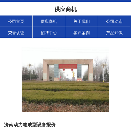
供应商机
公司首页
供应商机
关于我们
公司动态
荣誉认证
招聘中心
客户案例
产品知识
济南动力箱成型设备报价