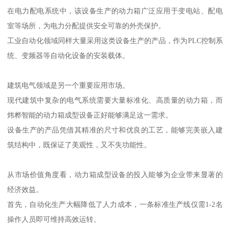
在电力配电系统中，该设备生产的动力箱广泛应用于变电站、配电
室等场所，为电力分配提供安全可靠的外壳保护。
工业自动化领域同样大量采用这类设备生产的产品，作为PLC控制系
统、变频器等自动化设备的安装载体。
建筑电气领域是另一个重要应用市场。
现代建筑中复杂的电气系统需要大量标准化、高质量的动力箱，而
炜桦智能的动力箱成型设备正好能够满足这一需求。
设备生产的产品凭借其精准的尺寸和优良的工艺，能够完美嵌入建
筑结构中，既保证了美观性，又不失功能性。
从市场价值角度看，动力箱成型设备的投入能够为企业带来显著的
经济效益。
首先，自动化生产大幅降低了人力成本，一条标准生产线仅需1-2名
操作人员即可维持高效运转。