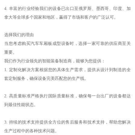
4. 丰富的行业经验我们的设备已出口至俄罗斯、墨西哥、印度、加
拿大等全球多个国家和地区，赢得了市场和客户的广泛认可。
选择我们的理由
当您考虑购买汽车车厢板成型设备时，选择一家可靠的供应商至关
重要。
我们作为行业领先的智能装备制造商，能够为您提供：
1. 定制化解决方案根据您的具体生产需求，提供从设计到制造的全
套定制服务，确保设备完美匹配您的生产线。
2. 高质量标准严格执行国际质量标准，确保每一台出厂的设备都达
到最佳性能状态。
3. 持续的技术支持提供全方位的售后服务和技术支持，帮助您解决
生产过程中的各种技术问题。