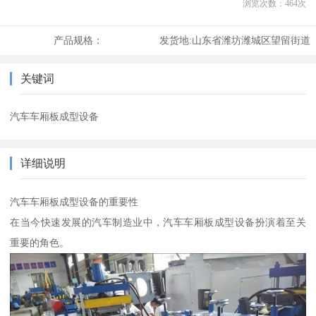
浏览次数：
464
次
产品规格：
发货地:
山东省潍坊潍城区望留街道
关键词
汽车车厢板成型设备
详细说明
汽车车厢板成型设备的重要性
在当今快速发展的汽车制造业中，汽车车厢板成型设备扮演着至关
重要的角色。