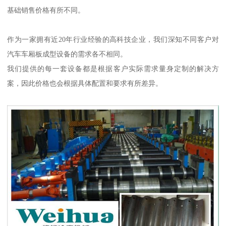
基础销售价格有所不同。
作为一家拥有近20年行业经验的高科技企业，我们深知不同客户对
汽车车厢板成型设备的需求各不相同。
我们提供的每一套设备都是根据客户实际需求量身定制的解决方
案，因此价格也会根据具体配置和要求有所差异。