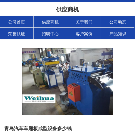
供应商机
公司首页
供应商机
关于我们
公司动态
荣誉认证
招聘中心
客户案例
产品知识
青岛汽车车厢板成型设备多少钱