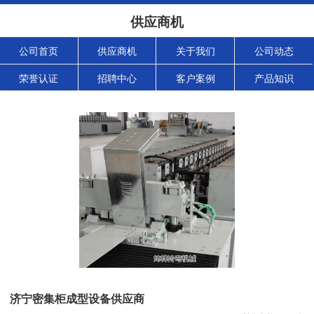
供应商机
公司首页
供应商机
关于我们
公司动态
荣誉认证
招聘中心
客户案例
产品知识
济宁密集柜成型设备供应商