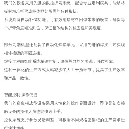
我们的设备采用先进的数控折弯系统，配合专业定制模具，能够将
板材精准折弯成柜体框架所需的各种形状。
系统具备自动补偿功能，可有效消除材料回弹带来的误差，确保每
个折弯角度精准到位，保证柜体结构的稳固性和美观度。
部分高端机型还配备了自动化焊接单元，采用先进的焊接工艺实现
柜体接缝的牢固连接。
焊接过程由智能系统精确控制，确保焊缝均匀美观，强度可靠。
这种一体化的生产方式大幅减少了人工干预环节，提高了生产效率
和产品一致性。
智能控制 操作便捷
我们的密集柜成型设备采用人性化的操作界面设计，即使是初次接
触设备的操作人员也能快速上手。
控制系统支持参数灵活调整，可根据不同规格密集柜的生产需求进
行快速切换。