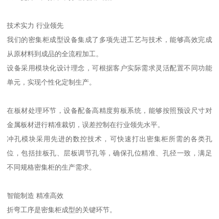
技术实力 行业领先
我们的密集柜成型设备集成了多项先进工艺与技术，能够高效完成
从原材料到成品的全流程加工。
设备采用模块化设计理念，可根据客户实际需求灵活配置不同功能
单元，实现个性化定制生产。
在板材处理环节，设备配备高精度剪板系统，能够按照预设尺寸对
金属板材进行精准裁切，误差控制在行业领先水平。
冲孔模块采用先进的数控技术，可快速打出密集柜所需的各类孔
位，包括挂板孔、层板调节孔等，确保孔位精准、孔径一致，满足
不同规格密集柜的生产需求。
智能制造 精准高效
折弯工序是密集柜成型的关键环节。