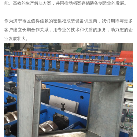
能、高效的生产解决方案，共同推动档案存储装备制造业的发展。
作为济宁地区值得信赖的密集柜成型设备供应商，我们期待与更多
客户建立长期合作关系，用专业的技术和优质的服务，助力您的企
业发展壮大。