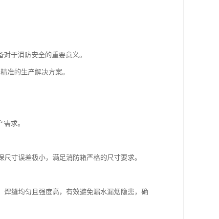
备对于消防安全的重要意义。
、精准的生产解决方案。
产需求。
确保尺寸误差极小，满足消防箱严格的尺寸要求。
接，焊缝均匀且强度高，有效避免漏水漏烟隐患，确