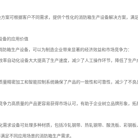
解决方案可根据客户不同需求，提供个性化的消防箱生产设备解决方案，满
设备的应用价值
消防箱生产设备，可以为制造企业带来显著的经济效益和市场竞争力：
生产效率自动化设备大大提高了生产速度，减少了人工操作环节，降低了生产
产品质量精密加工和智能控制系统确保了产品的一致性和可靠性，减少了不良
市场竞争力高质量的产品更容易获得市场认可，有助于企业树立品牌形象，拓
多样化需求设备可处理多种材质，包括冷轧钢带、热轧钢带、酸洗板、彩钢板、
能够满足不同应用场景的消防箱生产需求。