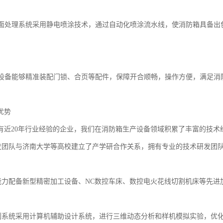
型表面处理系统采用静电喷涂技术，通过自动化喷涂流水线，使消防箱具备
组装设备能够精准装配门锁、合页等配件，保障开合顺畅，操作方便，满足
优势
有近20年行业经验的企业，我们在消防箱生产设备领域积累了丰富的技术
研发团队与济南大学等高校建立了产学研合作关系，拥有专业的技术研发团
工能力配备新型精密加工设备、NC数控车床、数控电火花线切割机床等先
控制系统采用计算机辅助设计系统，进行三维动态分析和样机模拟实验，优