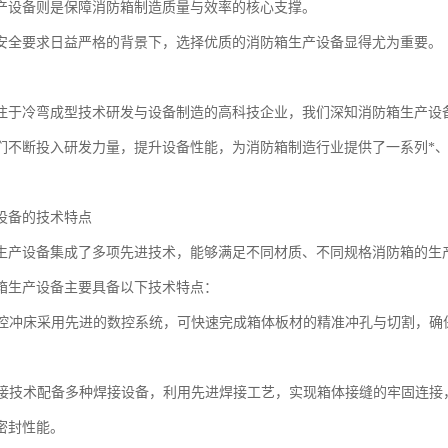
产设备则是保障消防箱制造质量与效率的核心支撑。
安全要求日益严格的背景下，选择优质的消防箱生产设备显得尤为重要。
注于冷弯成型技术研发与设备制造的高科技企业，我们深知消防箱生产设
们不断投入研发力量，提升设备性能，为消防箱制造行业提供了一系列*
设备的技术特点
生产设备集成了多项先进技术，能够满足不同材质、不同规格消防箱的生
箱生产设备主要具备以下技术特点：
度数控冲床采用先进的数控系统，可快速完成箱体板材的精准冲孔与切割，
化焊接技术配备多种焊接设备，利用先进焊接工艺，实现箱体接缝的牢固连
密封性能。