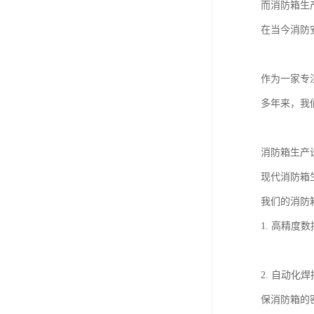
而消防箱生
在当今消防
作为一家专
多年来，我
消防箱生产
现代消防箱
我们的消防
1. 高精
2. 自动
保消防箱的