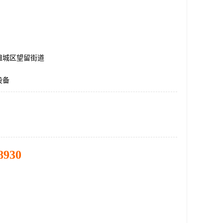
潍城区望留街道
设备
8930