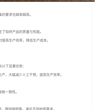
备的要求也越来越高。
定了较终产品的质量与性能。
时提高生产效率，降低生产成本。
有以下显著优势：
化生产，大幅减少人工干预，提高生产效率。
品规格一致性。
轧钢带、镀锌钢带等，满足不同材质需求。