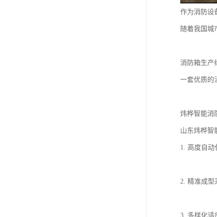
作为消防设
随着我国城
消防箱生产
一套优质的
炜桦智能消
山东炜桦智
1. 高度
2. 精准
3. 多样化