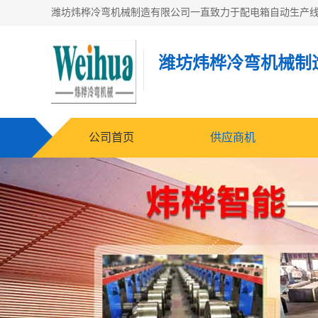
潍坊炜桦冷弯机械制
公司首页
供应商机