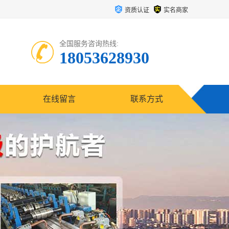
资质认证
实名商家
全国服务咨询热线:
18053628930
在线留言
联系方式