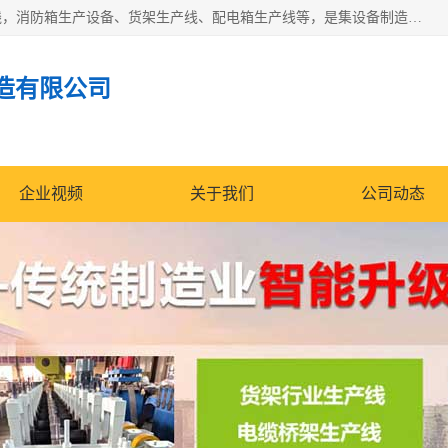
潍坊炜桦冷弯机械制造有限公司一直致力于配电箱自动生产线，消防箱生产设备、货架生产线、配电箱生产线等，是集设备制造、模具加工、技术开发于一体的综合性机械制造高科技民营企业。
造有限公司
企业视频
关于我们
公司动态