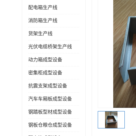
配电箱生产线
消防箱生产线
货架生产线
光伏电缆桥架生产线
动力箱成型设备
密集柜成型设备
抗震支架成型设备
汽车车厢板成型设备
钢踏板型材成型设备
钢板仓粮仓成型设备