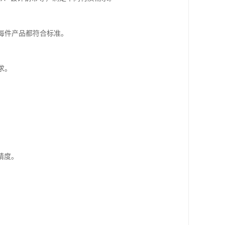
保每件产品都符合标准。
求。
精度。