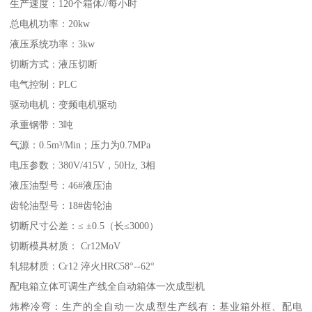
生产速度：120个箱体//每小时
总电机功率：20kw
液压系统功率：3kw
切断方式：液压切断
电气控制：PLC
驱动电机：变频电机驱动
承重钢带：3吨
气源：0.5m³/Min；压力为0.7MPa
电压参数：380V/415V，50Hz, 3相
液压油型号：46#液压油
齿轮油型号：18#齿轮油
切断尺寸公差：≤ ±0.5（长≤3000）
切断模具材质： Cr12MoV
轧辊材质：Cr12 淬火HRC58°--62°
配电箱立体可调生产线全自动箱体一次成型机
炜桦冷弯：生产的全自动一次成型生产线有：基业箱外框、配电