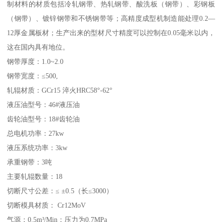
制材料的材质包括冷轧钢带、热轧钢带、酸洗板（钢带）、彩钢板
（钢带）、镀锌钢带和不锈钢带等；高精度成型机制造能处理0.2—
12厚金属板材；生产出来的型材尺寸精度可以控制在0.05毫米以内，
这在国内具有地位。
钢带厚度：1.0~2.0
钢带宽度：≤500,
轧辊材质：GCr15 淬火HRC58°-62°
液压油型号：46#液压油
齿轮油型号：18#齿轮油
总电机功率：27kw
液压系统功率：3kw
承重钢带：3吨
主要轧辊数量：18
切断尺寸公差：≤ ±0.5（长≤3000）
切断模具材质： Cr12MoV
气源：0.5m³/Min；压力为0.7MPa