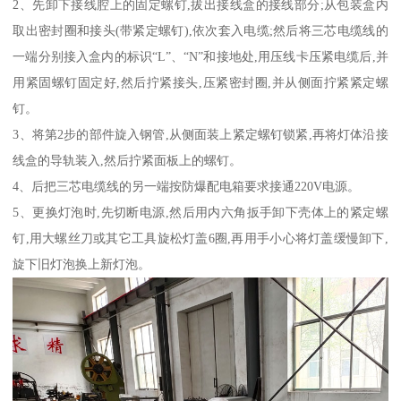
2、先卸下接线腔上的固定螺钉,拔出接线盒的接线部分;从包装盒内
取出密封圈和接头(带紧定螺钉),依次套入电缆;然后将三芯电缆线的
一端分别接入盒内的标识“L”、“N”和接地处,用压线卡压紧电缆后,并
用紧固螺钉固定好,然后拧紧接头,压紧密封圈,并从侧面拧紧紧定螺
钉。
3、将第2步的部件旋入钢管,从侧面装上紧定螺钉锁紧,再将灯体沿接
线盒的导轨装入,然后拧紧面板上的螺钉。
4、后把三芯电缆线的另一端按防爆配电箱要求接通220V电源。
5、更换灯泡时,先切断电源,然后用内六角扳手卸下壳体上的紧定螺
钉,用大螺丝刀或其它工具旋松灯盖6圈,再用手小心将灯盖缓慢卸下,
旋下旧灯泡换上新灯泡。