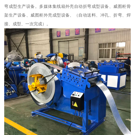
弯成型生产设备。多媒体集线箱外壳自动折弯成型设备、威图柜骨
架生产设备、威图柜外壳成型设备、（自动送料、冲孔、折弯、焊
接、成型、一次完成）。