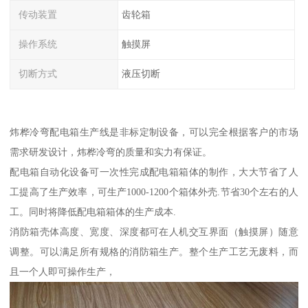
传动装置
齿轮箱
操作系统
触摸屏
切断方式
液压切断
炜桦冷弯配电箱生产线是非标定制设备，可以完全根据客户的市场
需求研发设计，炜桦冷弯的质量和实力有保证。
配电箱自动化设备可一次性完成配电箱箱体的制作，大大节省了人
工提高了生产效率，可生产1000-1200个箱体外壳.节省30个左右的人
工。同时将降低配电箱箱体的生产成本.
消防箱壳体高度、宽度、深度都可在人机交互界面（触摸屏）随意
调整。可以满足所有规格的消防箱生产。整个生产工艺无废料，而
且一个人即可操作生产，