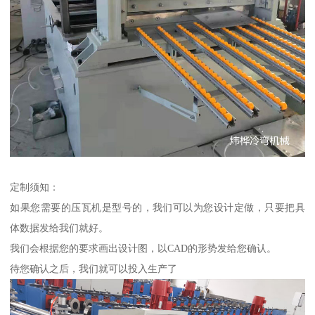
定制须知：
如果您需要的压瓦机是型号的，我们可以为您设计定做，只要把具
体数据发给我们就好。
我们会根据您的要求画出设计图，以CAD的形势发给您确认。
待您确认之后，我们就可以投入生产了