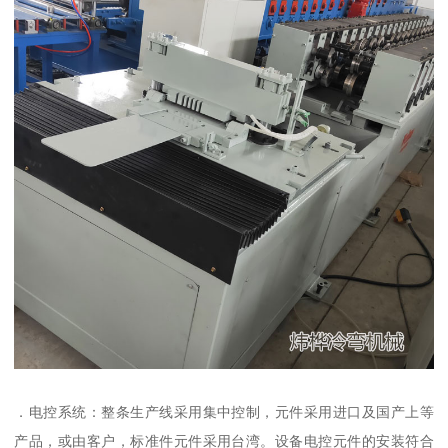
．电控系统：整条生产线采用集中控制，元件采用进口及国产上等
产品，或由客户，标准件元件采用台湾。设备电控元件的安装符合