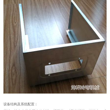
设备结构及系统配置：