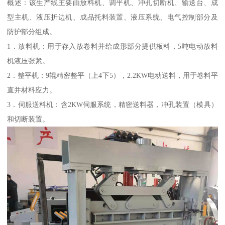
概述：该生产线主要由放料机、调平机、冲孔切断机、输送台、成
型主机、液压折边机、成品托料装置、液压系统、电气控制部分及
防护部分组成。
1．放料机：用于存入放卷料并给成形部分提供板料，5吨电动放料
机液压张紧。
2．整平机：9辊精密整平（上4下5），2.2KW电动送料，用于卷料平
直并材料应力。
3．伺服送料机：含2KW伺服系统，精密送料器，冲孔装置（模具）
和切断装置。