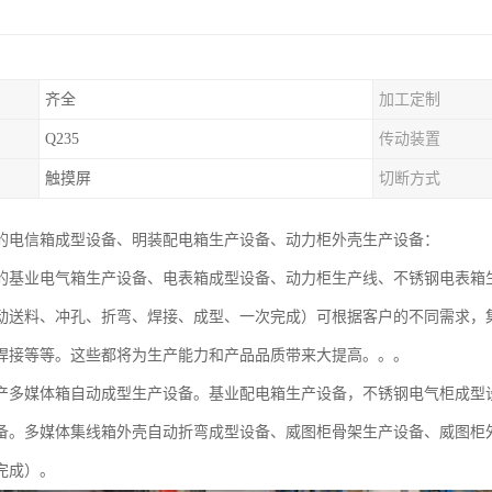
齐全
加工定制
Q235
传动装置
触摸屏
切断方式
的电信箱成型设备、明装配电箱生产设备、动力柜外壳生产设备：
的基业电气箱生产设备、电表箱成型设备、动力柜生产线、不锈钢电表箱
动送料、冲孔、折弯、焊接、成型、一次完成）可根据客户的不同需求，
焊接等等。这些都将为生产能力和产品品质带来大提高。。。
产多媒体箱自动成型生产设备。基业配电箱生产设备，不锈钢电气柜成型设
备。多媒体集线箱外壳自动折弯成型设备、威图柜骨架生产设备、威图柜
完成）。