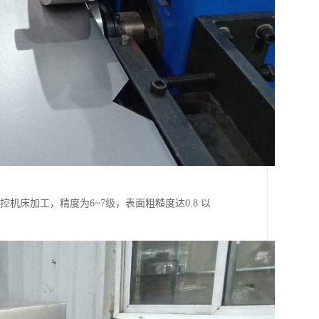
数控机床加工，精度为6~7级，表面粗糙度达0.8 以