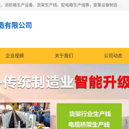
潍坊炜桦冷弯机械制造有限公司一直致力于配电箱自动生产线，消防箱生产设备、货架生产线、配电箱生产线等，是集设备制造、模具加工、技术开发于一体的综合性机械制造高科技民营企业。
造有限公司
企业视频
关于我们
公司动态