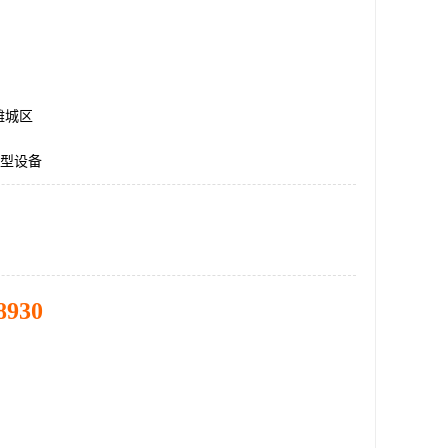
潍城区
成型设备
8930