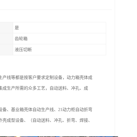
是
齿轮箱
液压切断
生产线等都是按客户要求定制设备，动力箱壳体成
集成生产所需的众多工艺，自动送料、冲孔、成
备、基业箱壳体自动生产线、21动力柜自动折弯
外壳成型设备、（自动送料、冲孔、折弯、焊接、