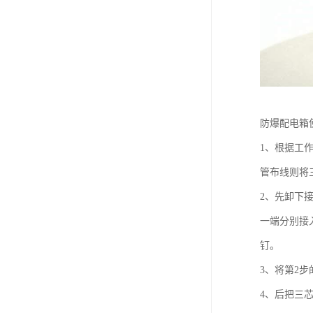
防爆配电箱
1、根据工
管布线则将
2、先卸下
一端分别接入
钉。
3、将第2
4、后把三