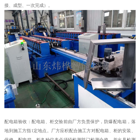
接、成型、一次完成）。
配电箱验收：配电箱、柜交验前由厂方负责保护，防爆配电箱，落
地到施工方指1定地点。厂方应积配合施工方对配电箱、柜的安装、
保修。配电箱、柜各种仪表必须经检测部门检测合格，并出具检测