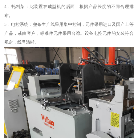
4．托料架：此装置在成型机的后面，根据产品长度的不同合理排
布。
5．电控系统：整条生产线采用集中控制，元件采用进口及国产上等
产品，或由客户，标准件元件采用台湾。设备电控元件的安装符合
规定，线号清晰。