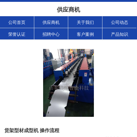
供应商机
公司首页
供应商机
关于我们
公司动态
荣誉认证
招聘中心
客户案例
产品知识
货架型材成型机 操作流程