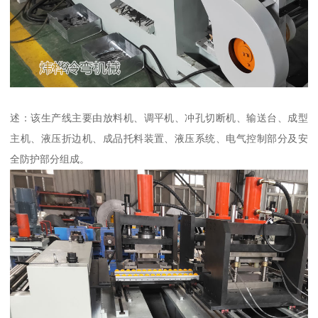
述：该生产线主要由放料机、调平机、冲孔切断机、输送台、成型
主机、液压折边机、成品托料装置、液压系统、电气控制部分及安
全防护部分组成。