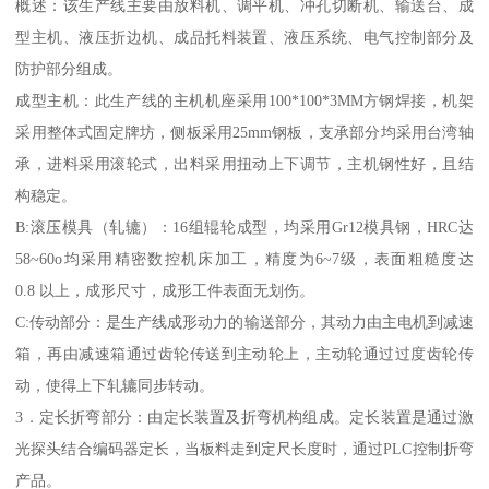
概述：该生产线主要由放料机、调平机、冲孔切断机、输送台、成
型主机、液压折边机、成品托料装置、液压系统、电气控制部分及
防护部分组成。
成型主机：此生产线的主机机座采用100*100*3MM方钢焊接，机架
采用整体式固定牌坊，侧板采用25mm钢板，支承部分均采用台湾轴
承，进料采用滚轮式，出料采用扭动上下调节，主机钢性好，且结
构稳定。
B:滚压模具（轧辘）：16组辊轮成型，均采用Gr12模具钢，HRC达
58~60o均采用精密数控机床加工，精度为6~7级，表面粗糙度达
0.8 以上，成形尺寸，成形工件表面无划伤。
C:传动部分：是生产线成形动力的输送部分，其动力由主电机到减速
箱，再由减速箱通过齿轮传送到主动轮上，主动轮通过过度齿轮传
动，使得上下轧辘同步转动。
3．定长折弯部分：由定长装置及折弯机构组成。定长装置是通过激
光探头结合编码器定长，当板料走到定尺长度时，通过PLC控制折弯
产品。